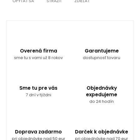
OPÝTAŤ SA
STRÁŽIŤ
ZDIEĽAŤ
Overená firma
Garantujeme
sme tu s vami už 8 rokov
dostupnosť tovaru
Sme tu pre vás
Objednávky
expedujeme
7 dní v týždni
do 24 hodín
Doprava zadarmo
Darček k objednávke
pri objednávke nad 50 eur
pri objednávke nad 70 eur