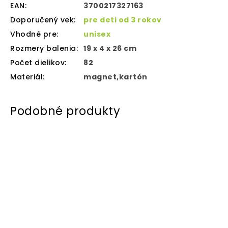
EAN
:
3700217327163
Doporučený vek
:
pre deti od 3 rokov
Vhodné pre
:
unisex
Rozmery balenia
:
19 x 4 x 26 cm
Počet dielikov
:
82
Materiál
:
magnet,kartón