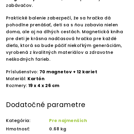
zabávačov.
Praktické balenie zabezpečí, že sa hračka dá
pohodlne prenášať, deti sa s ňou zabavia nielen
doma, ale aj na dlhých cestách. Magnetická kniha
pre deti je krásna nadčasová hračka pre každé
dieťa, ktorá sa bude páčiť niekoľkým generáciám,
vyrobená z kvalitných materiálov a zdravotne
neškodných farieb.
Príslušenstvo:
70 magnetov + 12 kariet
Materiál:
Kartón
Rozmery:
19 x 4 x 26 cm
Dodatočné parametre
Kategória
:
Pre najmenších
Hmotnosť
:
0.68 kg