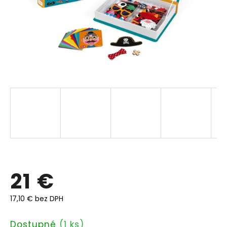
21 €
17,10 € bez DPH
Jednotková
Dostupné
(1 ks)