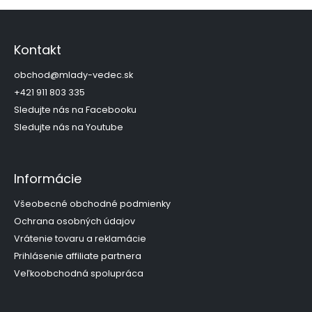
Z
á
p
Kontakt
ä
t
obchod
@
mlady-vedec.sk
i
+421 911 803 335
e
Sledujte nás na Facebooku
Sledujte nás na Youtube
Informácie
Všeobecné obchodné podmienky
Ochrana osobných údajov
Vrátenie tovaru a reklamácie
Prihlásenie affiliate partnera
Veľkoobchodná spolupráca