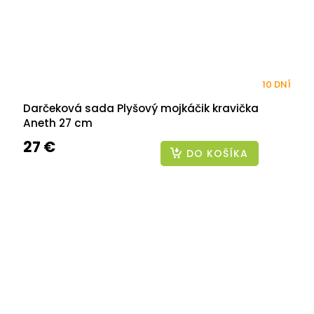
10 DNÍ
Darčeková sada Plyšový mojkáčik kravička
Aneth 27 cm
27 €
DO KOŠÍKA