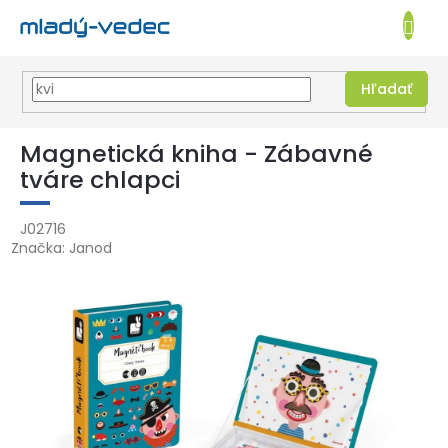
EUR
NÁKUPN
KOŠÍK
Hľadať
Prejsť
na
Magnetická kniha - Zábavné
obsah
tváre chlapci
J02716
Značka:
Janod