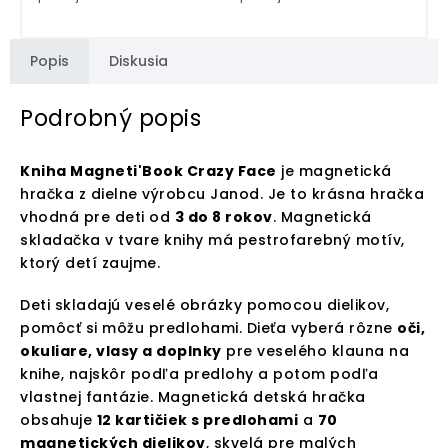
Popis
Diskusia
Podrobný popis
Kniha Magneti'Book Crazy Face
je magnetická
hračka z dielne výrobcu Janod. Je to krásna hračka
vhodná pre deti od
3 do 8 rokov
. Magnetická
skladačka v tvare knihy má pestrofarebný motív,
ktorý detí zaujme.
Deti skladajú veselé obrázky pomocou dielikov,
pomôcť si môžu predlohami. Dieťa vyberá rôzne
oči,
okuliare, vlasy a doplnky
pre veselého klauna na
knihe, najskôr podľa predlohy a potom podľa
vlastnej fantázie. Magnetická detská hračka
obsahuje
12 kartičiek s predlohami
a
70
magnetických dielikov
, skvelá pre malých