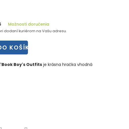
6
Možnosti doručenia
ri dodaní kuriérom na Vašu adresu.
DO KOŠÍKA
Book Boy's Outfits
je krásna hračka vhodná