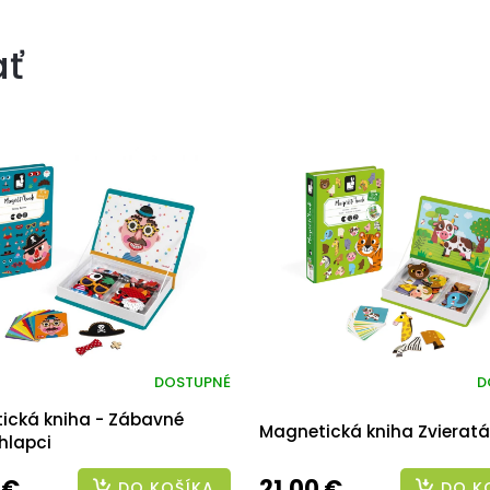
ať
DOSTUPNÉ
D
ická kniha - Zábavné
Magnetická kniha Zvieratá
hlapci
 €
21,00 €
DO KOŠÍKA
DO K