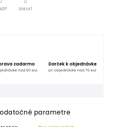
ÁŽIŤ
ZDIEĽAŤ
prava zadarmo
Darček k objednávke
bjednávke nad 50 eur
pri objednávke nad 70 eur
odatočné parametre