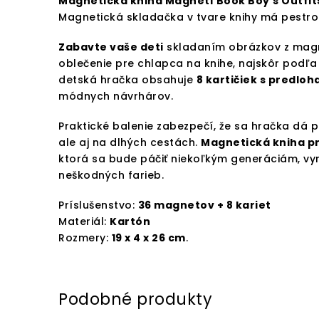
Magnetická kniha Magneti'Book Boy's Outfit
Magnetická skladačka v tvare knihy má pestrof
Zabavte vaše deti
skladaním obrázkov z magne
oblečenie pre chlapca na knihe, najskôr podľa
detská hračka obsahuje
8 kartičiek s predloh
módnych návrhárov.
Praktické balenie zabezpečí, že sa hračka dá 
ale aj na dlhých cestách.
Magnetická kniha pr
ktorá sa bude páčiť niekoľkým generáciám, vy
neškodných farieb.
Príslušenstvo:
36 magnetov + 8 kariet
Materiál:
Kartón
Rozmery:
19 x 4 x 26 cm
.