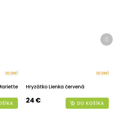
Ďalší
produkt
10 DNÍ
10 DNÍ
ariette
Hryzátko Lienka červená
24 €
OŠÍKA
DO KOŠÍKA