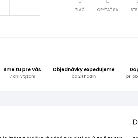
TLAČ
OPÝTAŤ SA
STR
Sme tu pre vás
Objednávky expedujeme
Do
7 dní v týždni
do 24 hodín
pri o
D