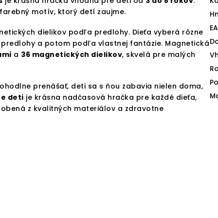
s
je krásna hračka vhodná pre deti od
3 do 8 rokov
.
Ka
arebný motív, ktorý detí zaujme.
H
E
tických dielikov podľa predlohy. Dieťa vyberá rôzne
D
 predlohy a potom podľa vlastnej fantázie. Magnetická
ami
a
36 magnetických dielikov
, skvelá pre malých
V
Ro
Po
pohodlne prenášať, deti sa s ňou zabavia nielen doma,
Ma
e deti
je krásna nadčasová hračka pre každé dieťa,
robená z kvalitných materiálov a zdravotne