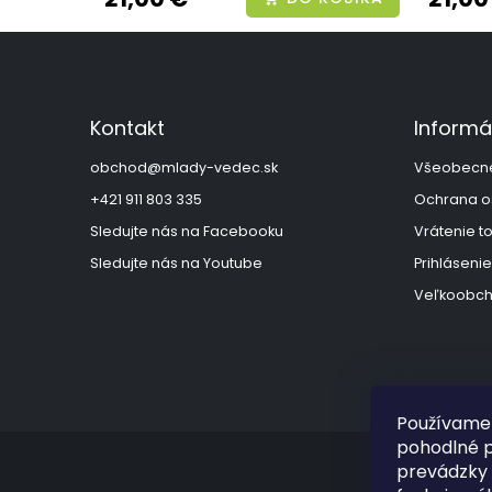
Z
á
p
ä
Kontakt
Informá
t
i
obchod
@
mlady-vedec.sk
Všeobecn
e
+421 911 803 335
Ochrana o
Sledujte nás na Facebooku
Vrátenie t
Sledujte nás na Youtube
Prihlásenie
Veľkoobch
Používame 
pohodlné p
prevádzky 