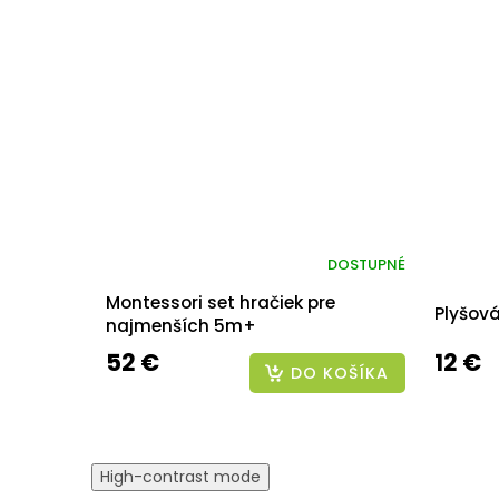
DOSTUPNÉ
Montessori set hračiek pre
Plyšov
najmenších 5m+
52 €
12 €
DO KOŠÍKA
High-contrast mode