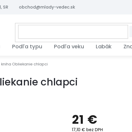
, SR
obchod@mlady-vedec.sk
i
Podľa typu
Podľa veku
Labák
Zn
kniha Obliekanie chlapci
iekanie chlapci
21 €
17,10 € bez DPH