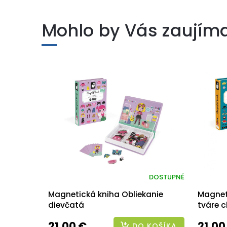
Mohlo by Vás zaujím
DOSTUPNÉ
Magnetická kniha Obliekanie
Magnet
dievčatá
tváre c
21,00 €
21,00
DO KOŠÍKA