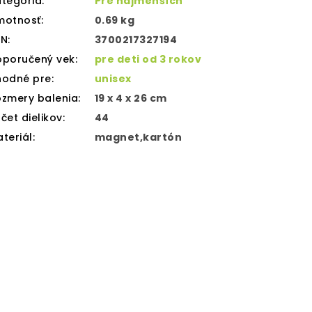
tegória
:
Pre najmenších
motnosť
:
0.69 kg
AN
:
3700217327194
oporučený vek
:
pre deti od 3 rokov
hodné pre
:
unisex
zmery balenia
:
19 x 4 x 26 cm
čet dielikov
:
44
teriál
:
magnet,kartón