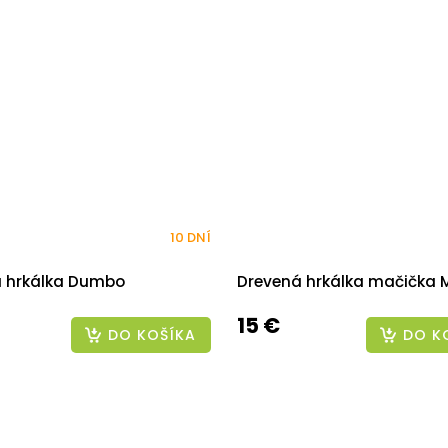
10 DNÍ
á hrkálka Dumbo
Drevená hrkálka mačička M
15 €
DO KOŠÍKA
DO K