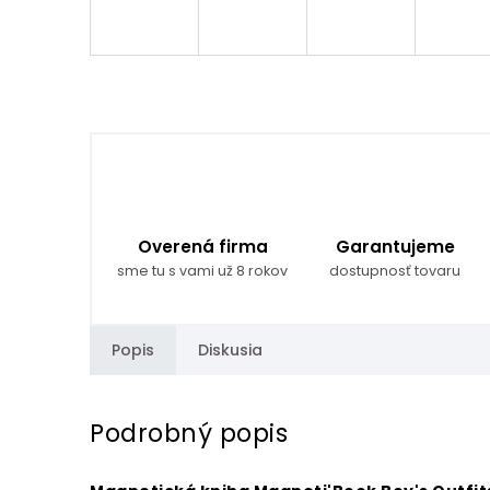
Overená firma
Garantujeme
sme tu s vami už 8 rokov
dostupnosť tovaru
Popis
Diskusia
Podrobný popis