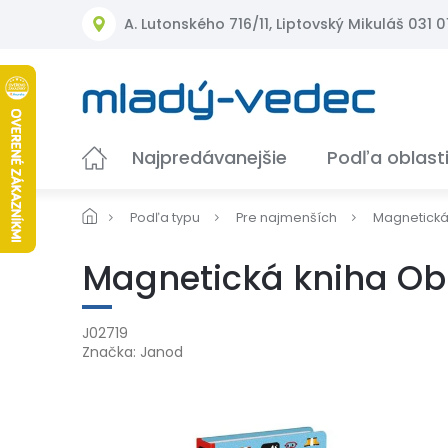
Prejsť
A. Lutonského 716/11, Liptovský Mikuláš 031 01
na
obsah
Najpredávanejšie
Podľa oblast
Podľa typu
Pre najmenších
Magnetická 
Magnetická kniha Obl
J02719
Značka:
Janod