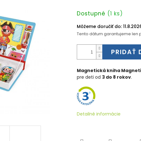
Jednotková
Dostupné
(1 ks)
cena:
Môžeme doručiť do:
11.8.202
Tento dátum garantujeme len p
PRIDAŤ 
Magnetická kniha Magneti'
pre deti od
3 do 8 rokov
.
Detailné informácie