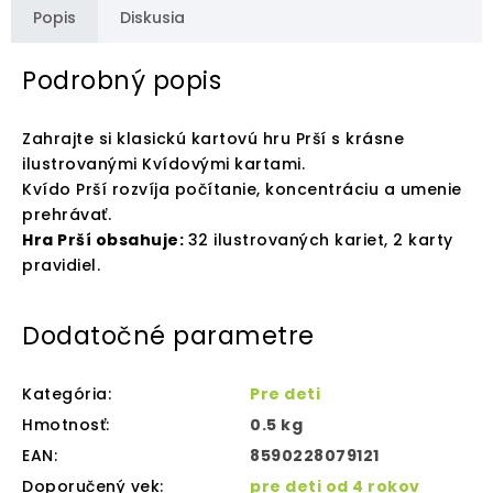
Popis
Diskusia
Podrobný popis
Zahrajte si klasickú kartovú hru Prší s krásne
ilustrovanými Kvídovými kartami.
Kvído Prší rozvíja počítanie, koncentráciu a umenie
prehrávať.
Hra Prší obsahuje:
32 ilustrovaných kariet, 2 karty
pravidiel.
Dodatočné parametre
Kategória
:
Pre deti
Hmotnosť
:
0.5 kg
EAN
:
8590228079121
Doporučený vek
:
pre deti od 4 rokov