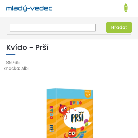
EUR
NÁKUPN
KOŠÍK
Hľadať
Prejsť
na
Kvído - Prší
obsah
89765
Značka:
Albi