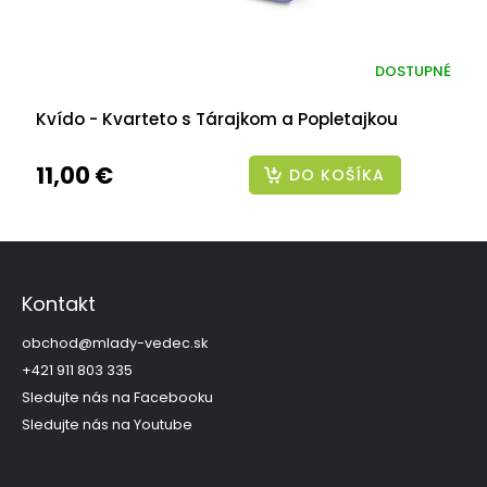
DOSTUPNÉ
Kvído - Kvarteto s Tárajkom a Popletajkou
11,00 €
DO KOŠÍKA
Z
á
p
Kontakt
ä
t
obchod
@
mlady-vedec.sk
i
+421 911 803 335
e
Sledujte nás na Facebooku
Sledujte nás na Youtube