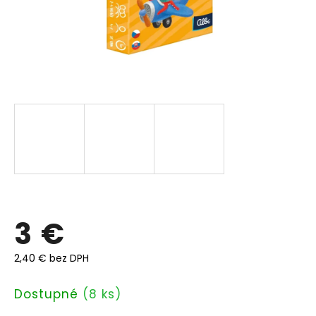
3 €
2,40 € bez DPH
Jednotková
Dostupné
(8 ks)
cena: