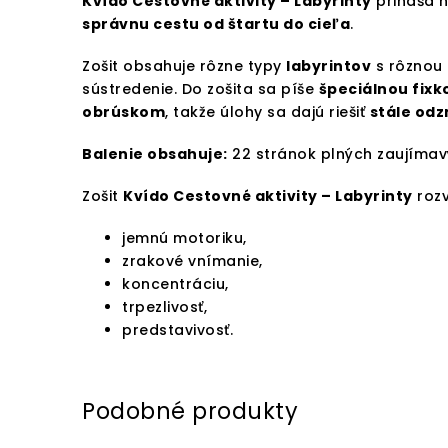
Kvído Cestovné aktivity – Labyrinty
prináša n
správnu cestu od štartu do cieľa
.
Zošit obsahuje rôzne typy
labyrintov
s rôznou 
sústredenie. Do zošita sa píše
špeciálnou fixk
obrúskom
, takže úlohy sa dajú riešiť
stále od
Balenie obsahuje:
22 stránok plných zaujímav
Zošit
Kvído Cestovné aktivity – Labyrinty
rozv
jemnú motoriku,
zrakové vnímanie,
koncentráciu,
trpezlivosť,
predstavivosť.