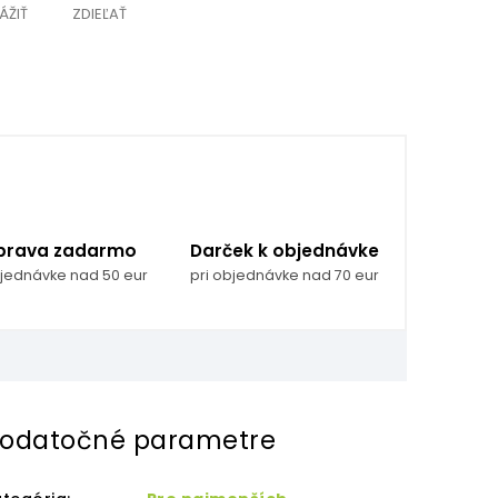
ÁŽIŤ
ZDIEĽAŤ
prava zadarmo
Darček k objednávke
bjednávke nad 50 eur
pri objednávke nad 70 eur
odatočné parametre