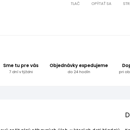
TLAČ
OPÝTAŤ SA
STR
Sme tu pre vás
Objednávky expedujeme
Do
7 dní v týždni
do 24 hodín
pri o
D