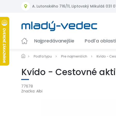
Prejsť
A. Lutonského 716/11, Liptovský Mikuláš 031 01
na
obsah
Najpredávanejšie
Podľa oblast
Podľa typu
Pre najmenších
Kvído - Cest
Kvído - Cestovné akti
77678
Značka:
Albi