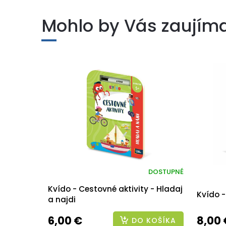
Mohlo by Vás zaujím
DOSTUPNÉ
Kvído - Cestovné aktivity - Hladaj
Kvído -
a najdi
6,00 €
8,00 
DO KOŠÍKA