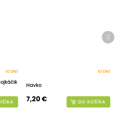
Ďalší
produkt
10 DNÍ
10 DNÍ
ojkáčik
Havko
7,20 €
OŠÍKA
DO KOŠÍKA