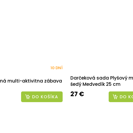
10 DNÍ
Darčeková sada Plyšový m
ná multi-aktivitna zábava
šedý Medvedík 25 cm
27 €
DO KOŠÍKA
DO K