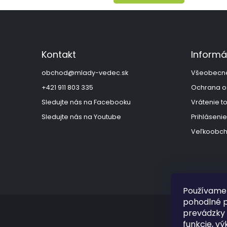
Z
á
p
ä
Kontakt
Informá
t
i
obchod
@
mlady-vedec.sk
Všeobecn
e
+421 911 803 335
Ochrana o
Sledujte nás na Facebooku
Vrátenie t
Sledujte nás na Youtube
Prihlásenie
Veľkoobch
Používame 
pohodlné p
prevádzky 
funkcie, vý