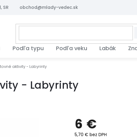
, SR
obchod@mlady-vedec.sk
i
Podľa typu
Podľa veku
Labák
Zn
ovné aktivity - Labyrinty
vity - Labyrinty
6 €
5,70 € bez DPH