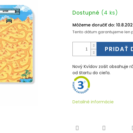
Jednotková
Dostupné
(4 ks)
cena:
Môžeme doručiť do:
10.8.20
Tento dátum garantujeme len p
PRIDAŤ 
Nový Kvídov zošit obsahuje r
od štartu do cieľa.
Detailné informácie