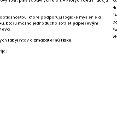
ový zošit plný zábavných úloh, v ktorých deti hľadajú
Ka
H
E
obtiažnosťou, ktoré podporujú logické myslenie a
D
ou
, ktorú možno jednoducho zotrieť
papierovým
znova
.
Po
V
ých labyrintov a
zmazateľnú fixku
.
íja: