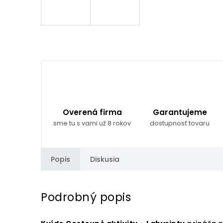
Overená firma
Garantujeme
sme tu s vami už 8 rokov
dostupnosť tovaru
Popis
Diskusia
Podrobný popis