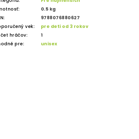
tegória
:
Pre najmenších
motnosť
:
0.5 kg
AN
:
9788076880627
oporučený vek
:
pre deti od 3 rokov
čet hráčov
:
1
hodné pre
:
unisex