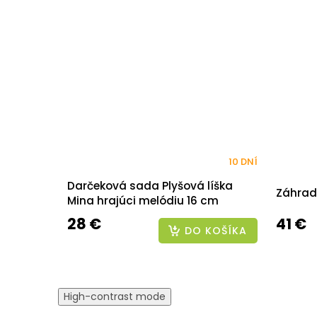
10 DNÍ
Darčeková sada Plyšová líška
Záhrad
Mina hrajúci melódiu 16 cm
28 €
41 €
DO KOŠÍKA
High-contrast mode