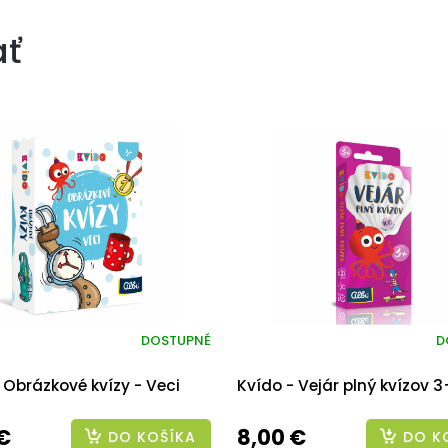
ať
DOSTUPNÉ
D
 Obrázkové kvízy - Veci
Kvído - Vejár plný kvízov 3
€
8,00 €
DO KOŠÍKA
DO K