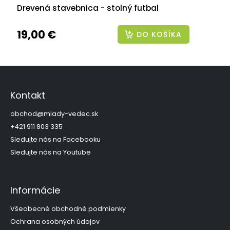
Drevená stavebnica - stolný futbal
19,00 €
DO KOŠÍKA
Z
á
p
Kontakt
ä
t
obchod
@
mlady-vedec.sk
i
+421 911 803 335
e
Sledujte nás na Facebooku
Sledujte nás na Youtube
Informácie
Všeobecné obchodné podmienky
Ochrana osobných údajov