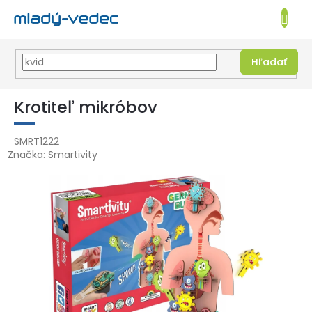
EUR
NÁKUPN
KOŠÍK
Hľadať
Prejsť
na
Krotiteľ mikróbov
obsah
SMRT1222
Značka:
Smartivity