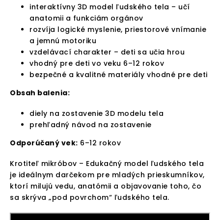
interaktívny 3D model ľudského tela – učí
anatomii a funkciám orgánov
rozvíja logické myslenie, priestorové vnímanie
a jemnú motoriku
vzdelávací charakter – deti sa učia hrou
vhodný pre deti vo veku 6–12 rokov
bezpečné a kvalitné materiály vhodné pre deti
Obsah balenia:
diely na zostavenie 3D modelu tela
prehľadný návod na zostavenie
Odporúčaný vek:
6–12 rokov
Krotiteľ mikróbov – Edukačný model ľudského tela
je ideálnym darčekom pre mladých prieskumníkov,
ktorí milujú vedu, anatómii a objavovanie toho, čo
sa skrýva „pod povrchom“ ľudského tela.