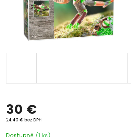
30 €
24,40 € bez DPH
Jednotková
Dostupné
(1 ks)