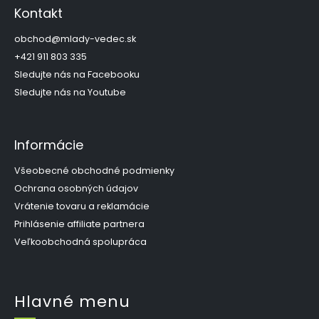
p
Kontakt
ä
t
obchod
@
mlady-vedec.sk
i
+421 911 803 335
e
Sledujte nás na Facebooku
Sledujte nás na Youtube
Informácie
Všeobecné obchodné podmienky
Ochrana osobných údajov
Vrátenie tovaru a reklamácie
Prihlásenie affiliate partnera
Veľkoobchodná spolupráca
Hlavné menu