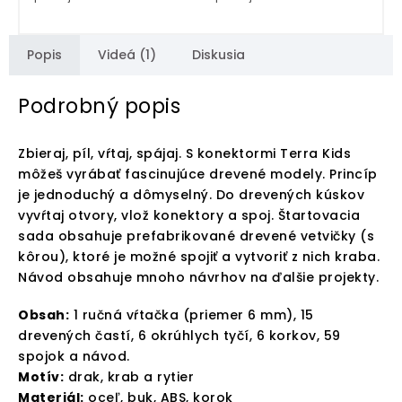
Popis
Videá (1)
Diskusia
Podrobný popis
Zbieraj, píl, vŕtaj, spájaj. S konektormi Terra Kids
môžeš vyrábať fascinujúce drevené modely. Princíp
je jednoduchý a dômyselný. Do drevených kúskov
vyvŕtaj otvory, vlož konektory a spoj. Štartovacia
sada obsahuje prefabrikované drevené vetvičky (s
kôrou), ktoré je možné spojiť a vytvoriť z nich kraba.
Návod obsahuje mnoho návrhov na ďalšie projekty.
Obsah:
1 ručná vŕtačka (priemer 6 mm), 15
drevených častí, 6 okrúhlych tyčí, 6 korkov, 59
spojok a návod.
Motív:
drak, krab a rytier
Materiál:
oceľ, buk, ABS, korok