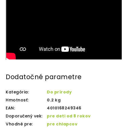
Dodatočné parametre
Kategória
:
Do prírody
Hmotnosť
:
0.2 kg
EAN
:
4010168249346
Doporučený vek
:
pre deti od 8 rokov
Vhodné pre
:
pre chlapcov