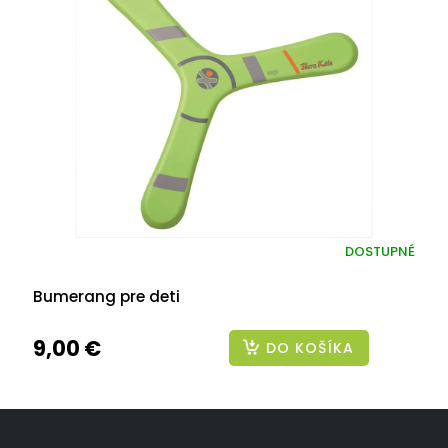
DOSTUPNÉ
Bumerang pre deti
9,00 €
DO KOŠÍKA
Z
á