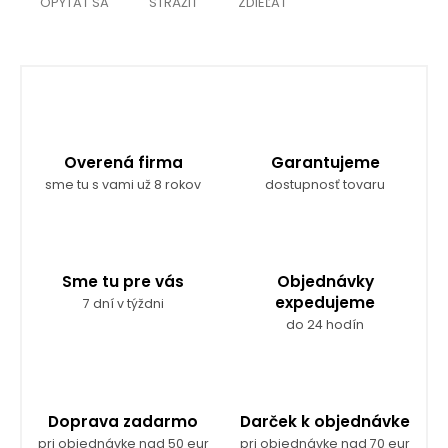
OPÝTAŤ SA
STRÁŽIŤ
ZDIEĽAŤ
Overená firma
Garantujeme
sme tu s vami už 8 rokov
dostupnosť tovaru
Sme tu pre vás
Objednávky
expedujeme
7 dní v týždni
do 24 hodín
Doprava zadarmo
Darček k objednávke
pri objednávke nad 50 eur
pri objednávke nad 70 eur