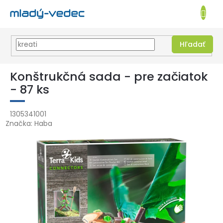
EUR
NÁKUPN
KOŠÍK
Hľadať
Prejsť
na
Konštrukčná sada - pre začiatok
obsah
- 87 ks
1305341001
Značka:
Haba