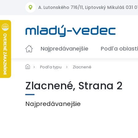
Prejsť
A. Lutonského 716/11, Liptovský Mikuláš 031 01
na
obsah
Najpredávanejšie
Podľa oblast
Podľa typu
Zlacnené
Zlacnené
, Strana 2
Najpredávanejšie