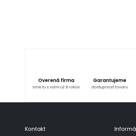
Overená firma
Garantujeme
sme tu s vami už 8 rokov
dostupnosť tovaru
Z
á
p
ä
Kontakt
Informá
t