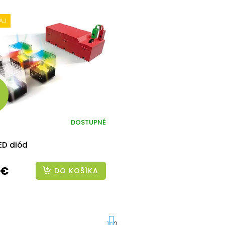
AJ
DOSTUPNÉ
ED diód
 €
DO KOŠÍKA
1
2