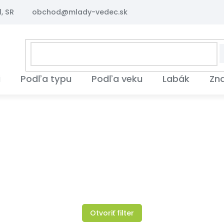
, SR
obchod@mlady-vedec.sk
i
Podľa typu
Podľa veku
Labák
Zn
Otvoriť filter