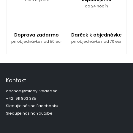
do 24 hodín
Doprava zadarmo
Darček k objednávke
pri objednávke nad 50 eur
pri objednávke nad 70 eur
Z
á
p
Kontakt
ä
t
obchod
@
mlady-vedec.sk
i
+421 911 803 335
e
Sledujte nás na Facebooku
Sledujte nás na Youtube