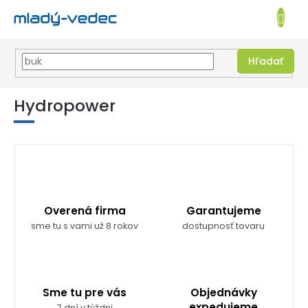
EUR
NÁKUPN
KOŠÍK
Hľadať
Prejsť
na
Hydropower
obsah
Overená firma
Garantujeme
sme tu s vami už 8 rokov
dostupnosť tovaru
Sme tu pre vás
Objednávky
expedujeme
7 dní v týždni