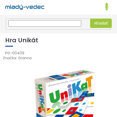
EUR
NÁKUPN
KOŠÍK
Hľadať
Prejsť
na
Hra Unikát
obsah
PG-00409
Značka:
Granna