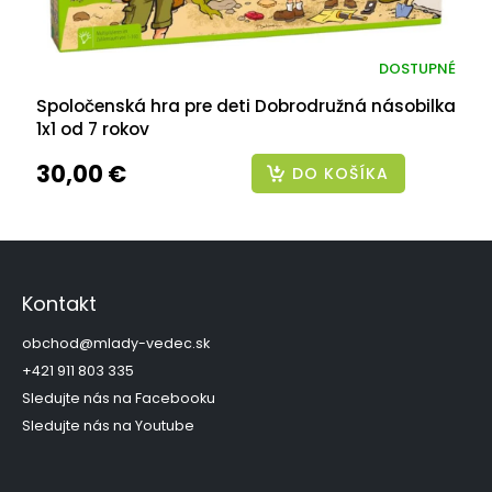
DOSTUPNÉ
Spoločenská hra pre deti Dobrodružná násobilka
1x1 od 7 rokov
30,00 €
DO KOŠÍKA
Z
á
p
Kontakt
ä
t
obchod
@
mlady-vedec.sk
i
+421 911 803 335
e
Sledujte nás na Facebooku
Sledujte nás na Youtube