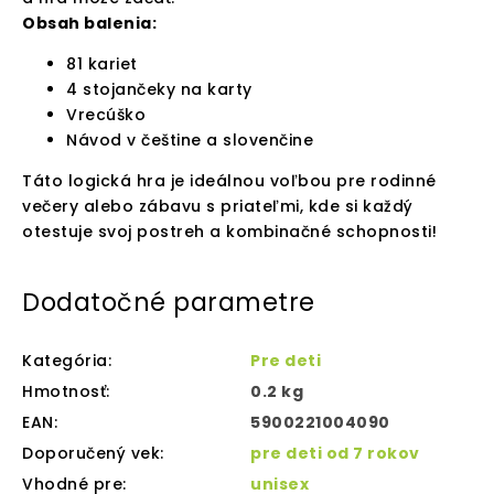
Obsah balenia:
81 kariet
4 stojančeky na karty
Vrecúško
Návod v češtine a slovenčine
Táto logická hra je ideálnou voľbou pre rodinné
večery alebo zábavu s priateľmi, kde si každý
otestuje svoj postreh a kombinačné schopnosti!
Dodatočné parametre
Kategória
:
Pre deti
Hmotnosť
:
0.2 kg
EAN
:
5900221004090
Doporučený vek
:
pre deti od 7 rokov
Vhodné pre
:
unisex