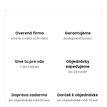
Overená firma
Garantujeme
sme tu s vami už 8 rokov
dostupnosť tovaru
Sme tu pre vás
Objednávky
expedujeme
7 dní v týždni
do 24 hodín
Doprava zadarmo
Darček k objednávke
pri objednávke nad 50 eur
pri objednávke nad 70 eur