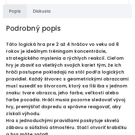
Popis
Diskusia
Podrobný popis
Táto logická hra pre 2 až 4 hráčov vo veku od 8
rokov je ideálnym tréningom koncentrácie,
strategického myslenia a rýchlych reakcií. Cieľom
hry je zbaviť sa všetkých svojich kariet tým, že ich
hráči postupne pokladajú na stôl podľa logických
pravidiel. Každý štvorec s geometrickými obrazcami
musí susediť so štvorcom, ktorý sa líši iba v jednom
znaku: tvare obrazca, jeho farbe, veľkosti alebo
farbe pozadia. Hráči musia pozorne sledovať vývoj
hry, premýšľať dopredu a správne reagovať, aby
získali výhodu.
Hra s jednoduchými pravidlami poskytuje skvelú
zábavu a súťaživú atmosféru. Stačí otvoriť krabičku
a hra môže začať!