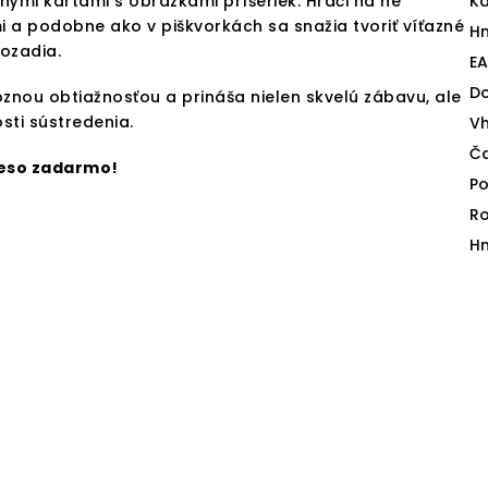
nými kartami s obrázkami príšeriek. Hráči na ne
Ka
 a podobne ako v piškvorkách sa snažia tvoriť víťazné
H
ozadia.
E
D
znou obtiažnosťou a prináša nielen skvelú zábavu, ale
sti sústredenia.
V
Ča
eso zadarmo!
Po
R
H