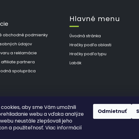
Hlavné menu
cie
é obchodné podmienky
Úvodná stránka
sobných údajov
Hračky podľa oblasti
ovaru a reklamácie
Hračky podľa typu
 affiliate partnera
Labák
odná spolupráca
cookies, aby sme Vám umožnili
Odmietnuť
rehliadanie webu a vďaka analýze
webu neustále zlepšovali jeho
kon a použiteľnosť. Viac informácií
hradené.
Upraviť nastavenie cookies