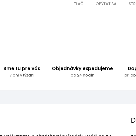
TLAČ
OPÝTAŤ SA
STR
Sme tu pre vás
Objednávky expedujeme
Do
7 dní v týždni
do 24 hodín
pri o
D