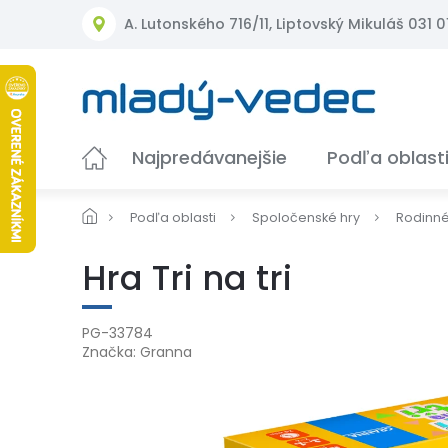
Prejsť
A. Lutonského 716/11, Liptovský Mikuláš 031 01
na
obsah
Najpredávanejšie
Podľa oblast
Podľa oblasti
Spoločenské hry
Rodinn
Hra Tri na tri
PG-33784
Značka:
Granna