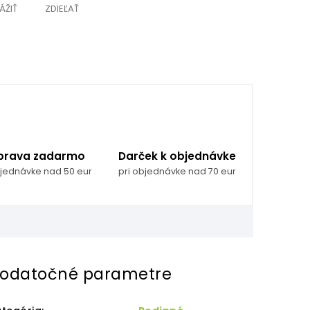
ÁŽIŤ
ZDIEĽAŤ
prava zadarmo
Darček k objednávke
bjednávke nad 50 eur
pri objednávke nad 70 eur
odatočné parametre