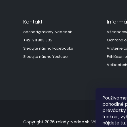
á
p
ä
Kontakt
Informá
t
i
obchod
@
mlady-vedec.sk
Všeobecn
e
+421 911 803 335
Ochrana o
Sledujte nás na Facebooku
Vrátenie t
Sledujte nás na Youtube
Prihlásenie
Veľkoobch
Používame 
pohodlné p
prevádzky 
funkcie, vý
Copyright 2026
mlady-vedec.sk
. Všetky práva vy
nájdete
tu
.