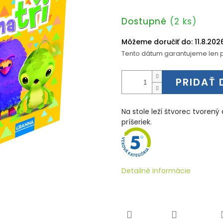
Jednotková
Dostupné
(2 ks)
cena:
Môžeme doručiť do:
11.8.202
Tento dátum garantujeme len p
PRIDAŤ 
Na stole leží štvorec tvoren
príšeriek.
Detailné informácie