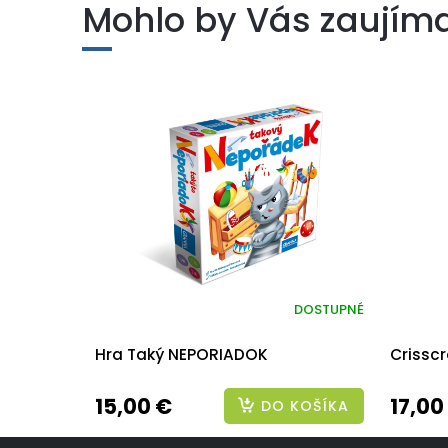
Mohlo by Vás zaujím
DOSTUPNÉ
Hra Taký NEPORIADOK
Crissc
15,00 €
17,00
DO KOŠÍKA
Z