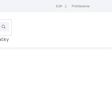
EUR
Prihlásenie
Hľadať
NÁKUPNÝ
KOŠÍK
ačky