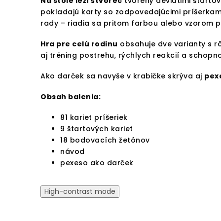
Na stole leží štvorec
tvorený deviatimi štartov
pokladajú karty so zodpovedajúcimi príšerkami
rady – riadia sa pritom farbou alebo vzorom p
Hra pre celú rodinu
obsahuje dve varianty s rô
aj tréning postrehu, rýchlych reakcií a schopno
Ako darček sa navyše v krabičke skrýva aj
pex
Obsah balenia:
81 kariet príšeriek
9 štartových kariet
18 bodovacích žetónov
návod
pexeso ako darček
High-contrast mode