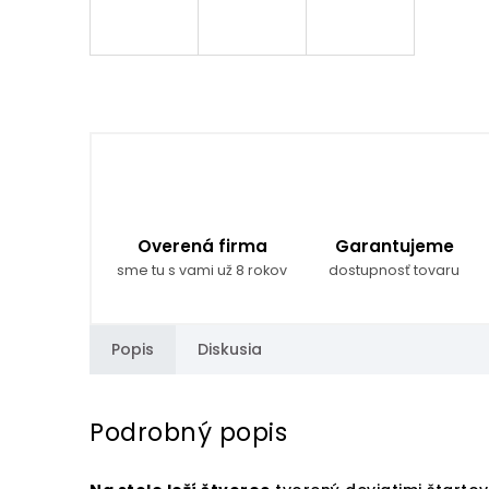
Overená firma
Garantujeme
sme tu s vami už 8 rokov
dostupnosť tovaru
Popis
Diskusia
Podrobný popis