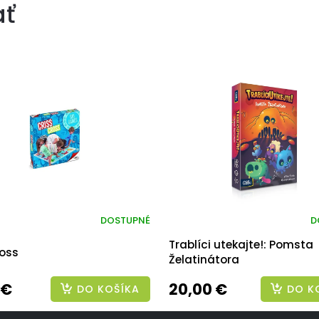
ať
DOSTUPNÉ
D
Trablíci utekajte!: Pomsta
ross
Želatinátora
 €
20,00 €
DO KOŠÍKA
DO K