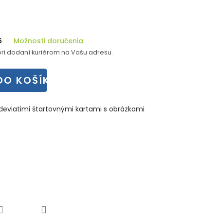
6
Možnosti doručenia
ri dodaní kuriérom na Vašu adresu.
DO KOŠÍKA
ý deviatimi štartovnými kartami s obrázkami