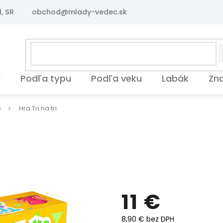
, SR
obchod@mlady-vedec.sk
i
Podľa typu
Podľa veku
Labák
Zn
é
Hra Tri na tri
11 €
8,90 € bez DPH