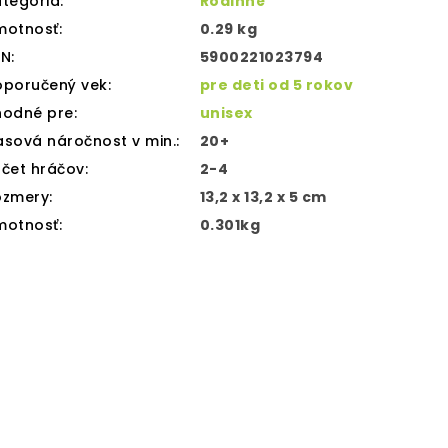
tegória
:
Rodinné
motnosť
:
0.29 kg
AN
:
5900221023794
oporučený vek
:
pre deti od 5 rokov
hodné pre
:
unisex
sová náročnost v min.
:
20+
čet hráčov
:
2-4
ozmery
:
13,2 x 13,2 x 5 cm
motnosť
:
0.301kg