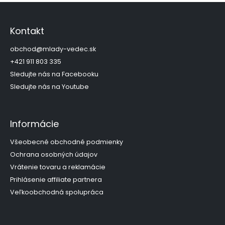
Z
á
p
Kontakt
ä
t
obchod
@
mlady-vedec.sk
i
+421 911 803 335
e
Sledujte nás na Facebooku
Sledujte nás na Youtube
Informácie
Všeobecné obchodné podmienky
Ochrana osobných údajov
Vrátenie tovaru a reklamácie
Prihlásenie affiliate partnera
Veľkoobchodná spolupráca