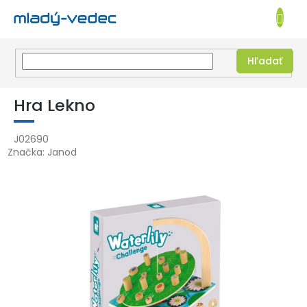
EUR
NÁKUPN
KOŠÍK
Hľadať
Prejsť
na
Hra Lekno
obsah
J02690
Značka:
Janod