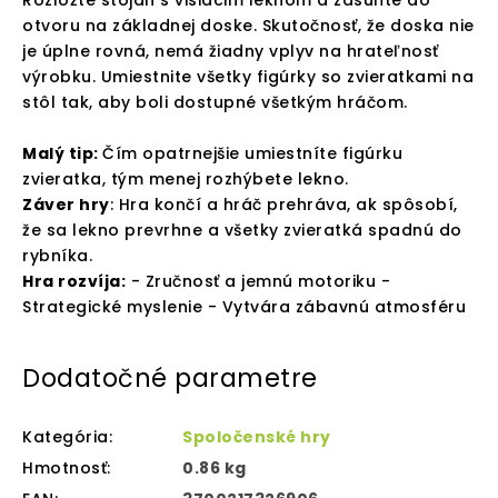
Rozložte stojan s visiacim leknom a zasuňte do
otvoru na základnej doske. Skutočnosť, že doska nie
je úplne rovná, nemá žiadny vplyv na hrateľnosť
výrobku. Umiestnite všetky figúrky so zvieratkami na
stôl tak, aby boli dostupné všetkým hráčom.
Malý tip:
Čím opatrnejšie umiestníte figúrku
zvieratka, tým menej rozhýbete lekno.
Záver hry
: Hra končí a hráč prehráva, ak spôsobí,
že sa lekno prevrhne a všetky zvieratká spadnú do
rybníka.
Hra rozvíja:
- Zručnosť a jemnú motoriku -
Strategické myslenie - Vytvára zábavnú atmosféru
Dodatočné parametre
Kategória
:
Spoločenské hry
Hmotnosť
:
0.86 kg