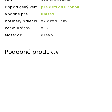
EAN
:
3700217326906
Doporučený vek
:
pre deti od 6 rokov
Vhodné pre
:
unisex
Rozmery balenia
:
22 x 22 x 1 cm
Počet hráčov
:
2-6
Materiál
:
drevo