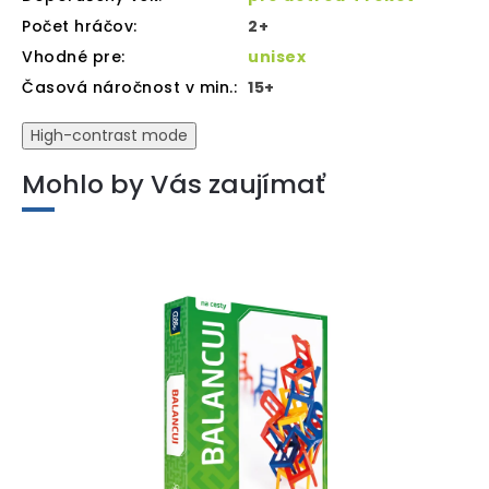
Počet hráčov
:
2+
Vhodné pre
:
unisex
Časová náročnost v min.
:
15+
High-contrast mode
Mohlo by Vás zaujímať