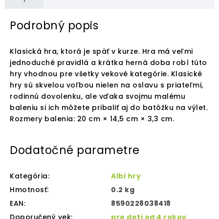
Podrobný popis
Klasická hra, ktorá je späť v kurze. Hra má veľmi
jednoduché pravidlá a krátka herná doba robí túto
hry vhodnou pre všetky vekové kategórie. Klasické
hry sú skvelou voľbou nielen na oslavu s priateľmi,
rodinnú dovolenku, ale vďaka svojmu malému
baleniu si ich môžete pribaliť aj do batôžku na výlet.
Rozmery balenia: 20 cm × 14,5 cm × 3,3 cm.
Dodatočné parametre
Kategória
:
Albi hry
Hmotnosť
:
0.2 kg
EAN
:
8590228038418
Doporučený vek
:
pre deti od 4 rokov