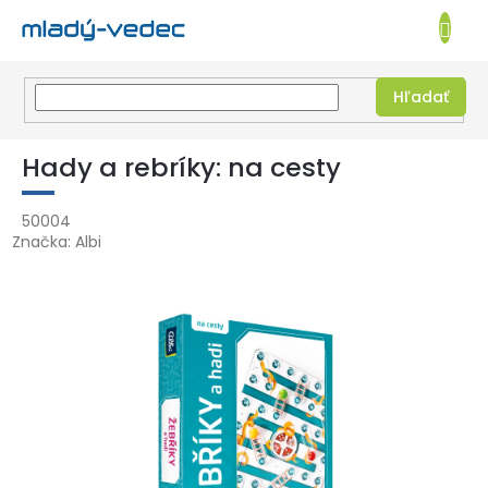
EUR
NÁKUPN
KOŠÍK
Hľadať
Prejsť
na
Hady a rebríky: na cesty
obsah
50004
Značka:
Albi