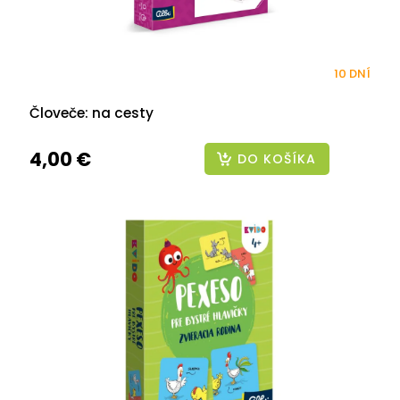
10 DNÍ
Človeče: na cesty
4,00 €
DO KOŠÍKA