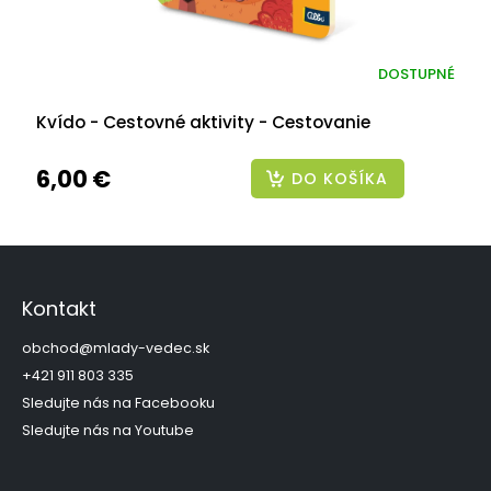
DOSTUPNÉ
Kvído - Cestovné aktivity - Cestovanie
6,00 €
DO KOŠÍKA
Z
á
p
Kontakt
ä
t
obchod
@
mlady-vedec.sk
i
+421 911 803 335
e
Sledujte nás na Facebooku
Sledujte nás na Youtube