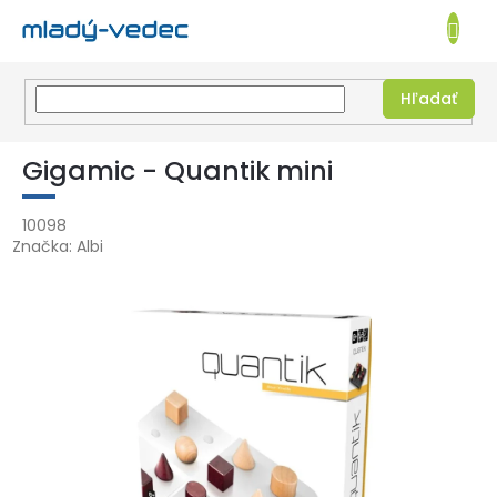
EUR
NÁKUPN
KOŠÍK
Hľadať
Prejsť
na
Gigamic - Quantik mini
obsah
10098
Značka:
Albi