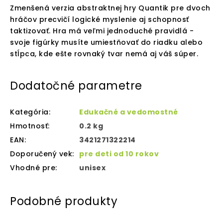
Zmenšená verzia abstraktnej hry Quantik pre dvoch
hráčov precvičí logické myslenie aj schopnosť
taktizovať. Hra má veľmi jednoduché pravidlá -
svoje figúrky musíte umiestňovať do riadku alebo
stĺpca, kde ešte rovnaký tvar nemá aj váš súper.
Dodatočné parametre
Kategória
:
Edukačné a vedomostné
Hmotnosť
:
0.2 kg
EAN
:
3421271322214
Doporučený vek
:
pre deti od 10 rokov
Vhodné pre
:
unisex