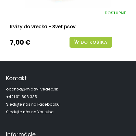
DOSTUPNÉ
Kvízy do vrecka - Svet psov
7,00 €
DO KOŠÍKA
Z
á
p
Kontakt
ä
t
obchod
@
mlady-vedec.sk
i
+421 911 803 335
e
Sledujte nás na Facebooku
Sledujte nás na Youtube
Informácie