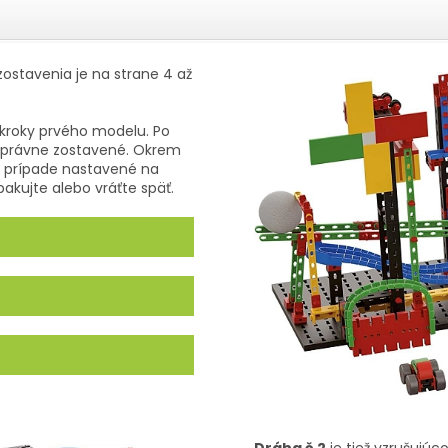
ostavenia je na strane 4 až
é kroky prvého modelu. Po
 správne zostavené. Okrem
om prípade nastavené na
pakujte alebo vráťte späť.
Dráha č.2
je tiež vzrušujúc