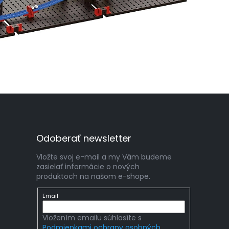
Odoberať newsletter
Vložte svoj e-mail a my Vám budeme
zasielať informácie o nových
produktoch na našom e-shope.
Email
Vložením emailu súhlasíte s
Podmienkami ochrany osobných