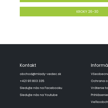
KROKY 26-30
Z
á
p
ä
Kontakt
Informá
t
i
obchod
@
mlady-vedec.sk
Všeobecn
e
+421 911 803 335
Ochrana o
Sledujte nás na Facebooku
Vrátenie t
Sledujte nás na Youtube
Prihlásenie
Veľkoobch