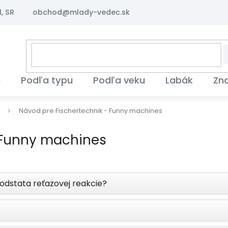
, SR
obchod@mlady-vedec.sk
i
Podľa typu
Podľa veku
Labák
Zn
s
Návod pre Fischertechnik - Funny machines
 Funny machines
podstata reťazovej reakcie?