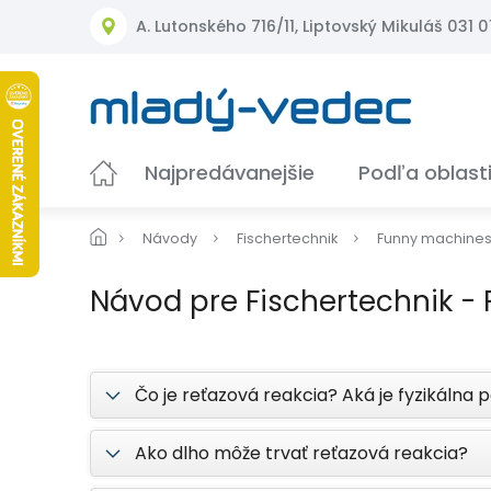
Prejsť
A. Lutonského 716/11, Liptovský Mikuláš 031 01
na
obsah
Najpredávanejšie
Podľa oblast
Návody
Fischertechnik
Funny machine
Návod pre Fischertechnik -
Čo je reťazová reakcia? Aká je fyzikálna 
Ako dlho môže trvať reťazová reakcia?