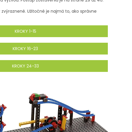
 zvýraznené. Užitočné je najmä to, ako správne
KROKY 1-15
KROKY 16-23
KROKY 24-33