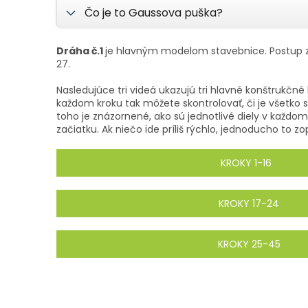
Čo je to Gaussova puška?
Dráha č.1
je hlavným modelom stavebnice. Postup z
27.
Nasledujúce tri videá ukazujú tri hlavné konštrukčn
každom kroku tak môžete skontrolovať, či je všetko
toho je znázornené, ako sú jednotlivé diely v každ
začiatku. Ak niečo ide príliš rýchlo, jednoducho to zo
KROKY 1-16
KROKY 17-24
KROKY 25-45