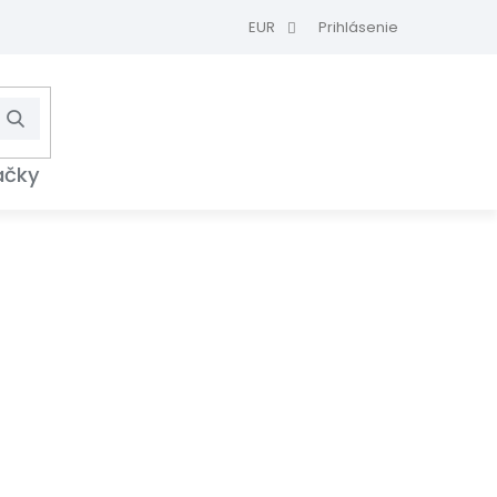
EUR
Prihlásenie
Hľadať
NÁKUPNÝ
KOŠÍK
ačky