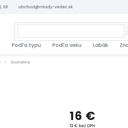
, SR
obchod@mlady-vedec.sk
i
Podľa typu
Podľa veku
Labák
Zn
é
Duchařina
16 €
13 € bez DPH