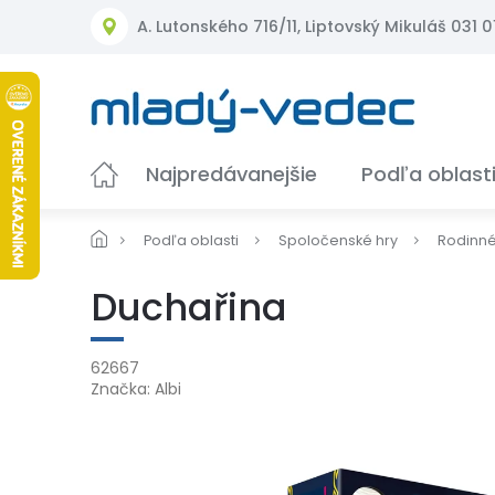
Prejsť
A. Lutonského 716/11, Liptovský Mikuláš 031 01
na
obsah
Najpredávanejšie
Podľa oblast
Podľa oblasti
Spoločenské hry
Rodinn
Duchařina
62667
Značka:
Albi