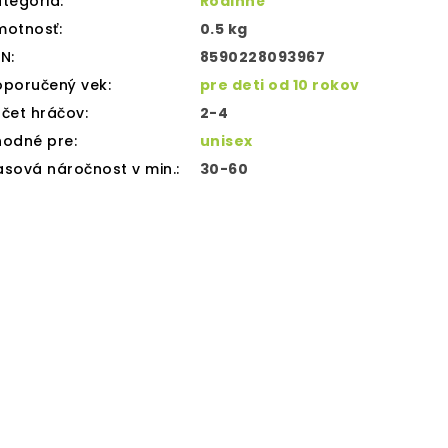
tegória
:
Rodinné
motnosť
:
0.5 kg
AN
:
8590228093967
oporučený vek
:
pre deti od 10 rokov
čet hráčov
:
2-4
hodné pre
:
unisex
sová náročnost v min.
:
30-60