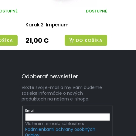
OSTUPNÉ
DOSTUPNÉ
Karak 2: Imperium
21,00 €
OŠÍKA
DO KOŠÍKA
Odoberať newsletter
Vložte svoj e-mail a my Vám budeme
zasielať informácie o nových
produktoch na našom e-shope.
Email
Vložením emailu súhlasíte s
Podmienkami ochrany osobných
údajov.