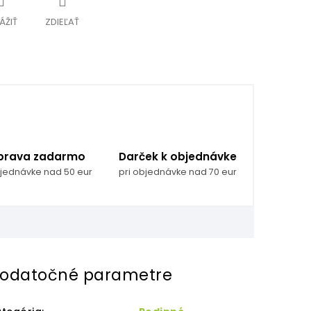
ÁŽIŤ
ZDIEĽAŤ
prava zadarmo
Darček k objednávke
bjednávke nad 50 eur
pri objednávke nad 70 eur
odatočné parametre