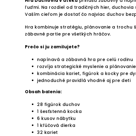
Hra Duchovia v úteku
prináša zábavný a napín
ľuďmi. Na rozdiel od tradičných hier, duchovia
Vaším cieľom je dostať čo najviac duchov bez
Hra kombinuje stratégiu, plánovanie a trochu š
zábavné partie pre všetkých hráčov.
Prečo si ju zamilujete?
napínavá a zábavná hra pre celú rodinu
rozvíja strategické myslenie a plánovanie
kombinácia kariet, figúrok a kocky pre d
jednoduché pravidlá vhodné aj pre deti
Obsah balenia:
28 figúrok duchov
1 šesťstenná kocka
6 kusov nábytku
1 kľúčová dierka
32 kariet