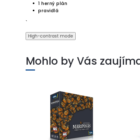
1 herný plán
pravidlá
`
High-contrast mode
Mohlo by Vás zaujím