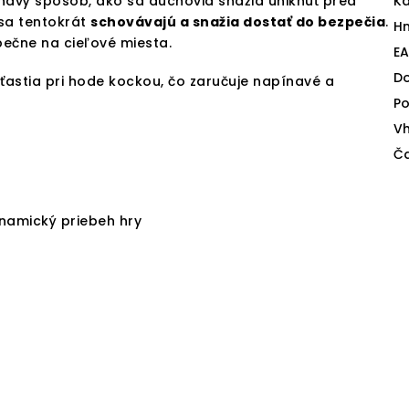
avý spôsob, ako sa duchovia snažia uniknúť pred
Ka
 sa tentokrát
schovávajú a snažia dostať do bezpečia
.
H
pečne na cieľové miesta.
E
D
ťastia pri hode kockou, čo zaručuje napínavé a
Po
V
Ča
ynamický priebeh hry