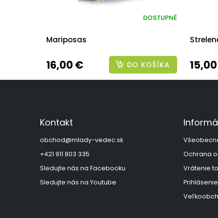
DOSTUPNÉ
Mariposas
Strelen
16,00 €
15,00
DO KOŠÍKA
Z
á
p
ä
Kontakt
Informá
t
i
obchod
@
mlady-vedec.sk
Všeobecn
e
+421 911 803 335
Ochrana o
Sledujte nás na Facebooku
Vrátenie t
Sledujte nás na Youtube
Prihlásenie
Veľkoobch