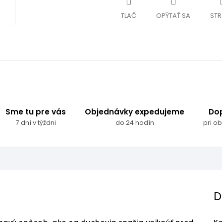
TLAČ
OPÝTAŤ SA
STR
Sme tu pre vás
Objednávky expedujeme
Do
7 dní v týždni
do 24 hodín
pri o
D