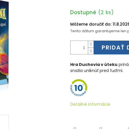
Jednotková
Dostupné
(2 ks)
cena:
Môžeme doručiť do:
11.8.202
Tento dátum garantujeme len p
PRIDAŤ 
Hra Duchovia v úteku
priná
snažia uniknúť pred ľuďmi.
Detailné informácie