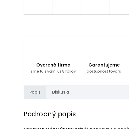
Overená firma
Garantujeme
sme tu s vami už 8 rokov
dostupnosť tovaru
Popis
Diskusia
Podrobný popis