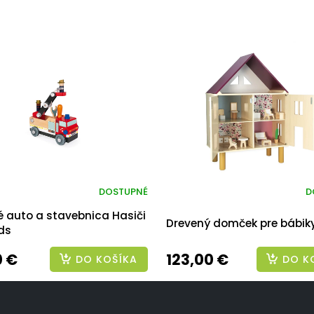
DOSTUPNÉ
D
é auto a stavebnica Hasiči
Drevený domček pre bábiky
ds
0 €
123,00 €
DO KOŠÍKA
DO K