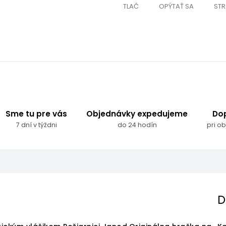
TLAČ
OPÝTAŤ SA
STR
Sme tu pre vás
Objednávky expedujeme
Do
7 dní v týždni
do 24 hodín
pri o
D