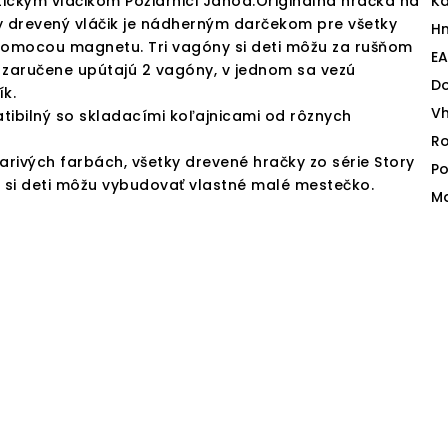
ickým vláčikom Požiarnici Janod.Originálna hračka na
Ka
ny drevený vláčik je nádherným darčekom pre všetky
H
pomocou magnetu. Tri vagóny si deti môžu za rušňom
E
í zaručene upútajú 2 vagóny, v jednom sa vezú
D
ík.
V
atibilný so skladacími koľajnicami od rôznych
Ro
arivých farbách, všetky drevené hračky zo série Story
Po
 si deti môžu vybudovať vlastné malé mestečko.
Ma