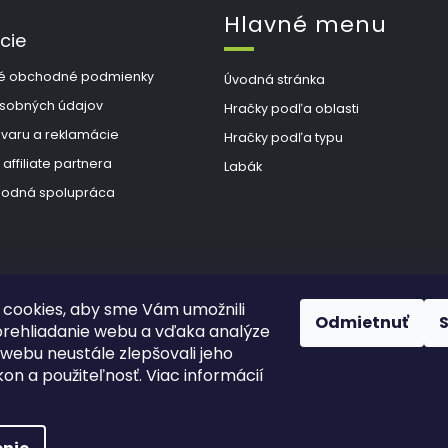
Hlavné menu
cie
é obchodné podmienky
Úvodná stránka
sobných údajov
Hračky podľa oblasti
ovaru a reklamácie
Hračky podľa typu
 affiliate partnera
Labák
odná spolupráca
cookies, aby sme Vám umožnili
Odmietnuť
rehliadanie webu a vďaka analýze
webu neustále zlepšovali jeho
kon a použiteľnosť. Viac informácií
hradené.
Upraviť nastavenie cookies
š Hlad
a
techka s.r.o.