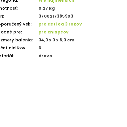
tegória
:
Pre najmenších
motnosť
:
0.27 kg
AN
:
3700217385903
oporučený vek
:
pre deti od 3 rokov
hodné pre
:
pre chlapcov
zmery balenia
:
34,3 x 3 x 8,3 cm
čet dielikov
:
6
teriál
:
drevo