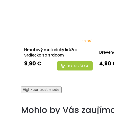
10 DNÍ
Hmatový motorický krúžok
Drevená
Srdiečko so srdcom
9,90 €
4,90 
DO KOŠÍKA
High-contrast mode
Mohlo by Vás zaujím