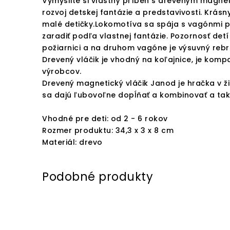
Vymyslite si vlastný príbeh s dreveným magnet
rozvoj detskej fantázie a predstavivosti. Krás
malé detičky.Lokomotíva sa spája s vagónmi 
zaradiť podľa vlastnej fantázie. Pozornosť det
požiarnici a na druhom vagóne je výsuvný rebr
Drevený vláčik je vhodný na koľajnice, je komp
výrobcov.
Drevený magnetický vláčik Janod je hračka v ži
sa dajú ľubovoľne dopĺňať a kombinovať a tak
Vhodné pre deti: od 2 - 6 rokov
Rozmer produktu: 34,3 x 3 x 8 cm
Materiál: drevo