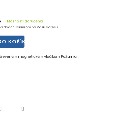
6
Možnosti doručenia
ri dodaní kuriérom na Vašu adresu.
DO KOŠÍKA
s dreveným magnetickým vláčikom Požiarnici