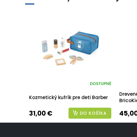
DOSTUPNÉ
Dreven
Kozmetický kufrík pre deti Barber
BricoKi
31,00 €
45,0
DO KOŠÍKA
Z
á