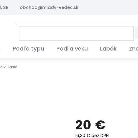
, SR
obchod@mlady-vedec.sk
i
Podľa typu
Podľa veku
Labák
Zn
čik Hasiči
20 €
16,30 € bez DPH