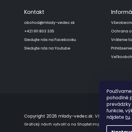
p
ä
Kontakt
Informá
t
i
obchod
@
mlady-vedec.sk
Všeobecn
e
+421 911 803 335
Ochrana o
Sledujte nás na Facebooku
Vrátenie t
Sledujte nás na Youtube
Prihlásenie
Veľkoobch
Používame 
pohodlné p
prevádzky 
funkcie, vý
Copyright 2026
mlady-vedec.sk
. Všetky práva vy
nájdete
tu
.
Grafický návrh vytvořil a na Shoptet implementoval
Tomá