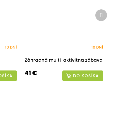
Ďalší
produkt
10 DNÍ
10 DNÍ
Záhradná multi-aktivitna zábava
41 €
OŠÍKA
DO KOŠÍKA