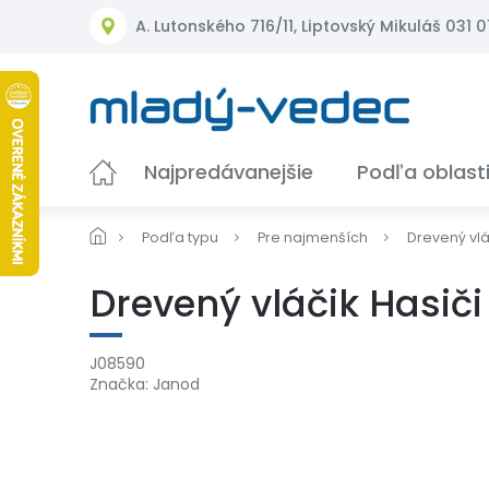
Prejsť
A. Lutonského 716/11, Liptovský Mikuláš 031 01
na
obsah
Najpredávanejšie
Podľa oblast
Podľa typu
Pre najmenších
Drevený vlá
Drevený vláčik Hasiči
J08590
Značka:
Janod