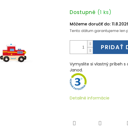
Jednotková
Dostupné
(1 ks)
cena:
Môžeme doručiť do:
11.8.202
Tento dátum garantujeme len p
PRIDAŤ 
Vymyslite si vlastný príbeh 
Janod.
Detailné informácie