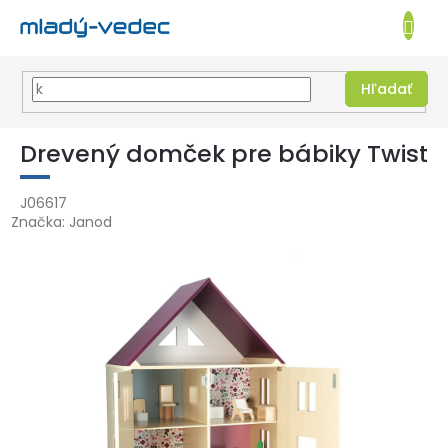
EUR
NÁKUPN
KOŠÍK
Hľadať
Prejsť
na
Drevený domček pre bábiky Twist
obsah
J06617
Značka:
Janod