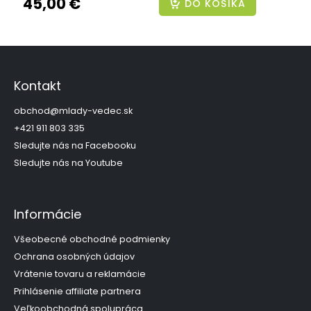
45,00 €
DO KOŠÍKA
Z
á
p
Kontakt
ä
t
obchod
@
mlady-vedec.sk
i
+421 911 803 335
e
Sledujte nás na Facebooku
Sledujte nás na Youtube
Informácie
Všeobecné obchodné podmienky
Ochrana osobných údajov
Vrátenie tovaru a reklamácie
Prihlásenie affiliate partnera
Veľkoobchodná spolupráca