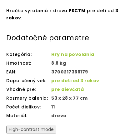
Hračka vyrobená z dreva
FSCTM
pre deti od
3
rokov
.
Dodatočné parametre
Kategória
:
Hry na povolania
Hmotnosť
:
8.8 kg
EAN
:
3700217366179
Doporučený vek
:
pre deti od 3 rokov
Vhodné pre
:
pre dievčatá
Rozmery balenia
:
53 x 28 x 77 cm
Počet dielikov
:
11
Materiál
:
drevo
High-contrast mode