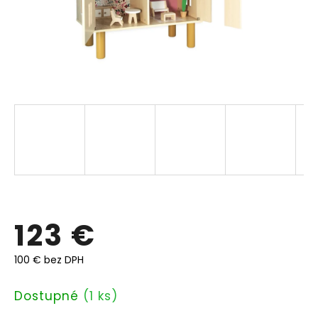
123 €
100 € bez DPH
Jednotková
Dostupné
(1 ks)
cena: