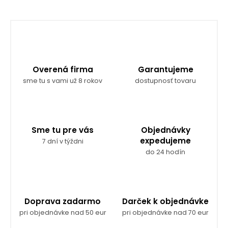
Overená firma
Garantujeme
sme tu s vami už 8 rokov
dostupnosť tovaru
Sme tu pre vás
Objednávky
expedujeme
7 dní v týždni
do 24 hodín
Doprava zadarmo
Darček k objednávke
pri objednávke nad 50 eur
pri objednávke nad 70 eur