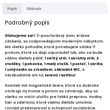
Popis
Diskusia
Podrobný popis
Sťahujeme sa!!
3-poschodový dom, krásne
zdobený, so zodpovedajúcim moderným nábytkom.
Má všetko pohodlie, ktoré potrebujete vďaka 11
prvkom, ktoré sa dajú usporiadať tak, ako sa bude
vášmu dieťaťu páčiť:
1 veľký stôl
,
1 okrúhly stôl
,
2
stoličky
,
1 pohovka
,
1 malý stolík
,
1 posteľ
,
1 skriňa
,
1 umývadlo so zrkadlom
,
základné WC
, a
nezabudnime ani na
zelenú rastlinu
!
Domček má magnetické dvere, ktoré sa doširoka
otvárajú na hranie a potom sa zatvárajú, aby sa
všetko vo vnútri uložilo pre ľahkú prepravu. Hodiny
hier a zdieľania, ktoré vášmu dieťaťu umožnia
rozvíjať predstavivosť a schopnosť socializácie.