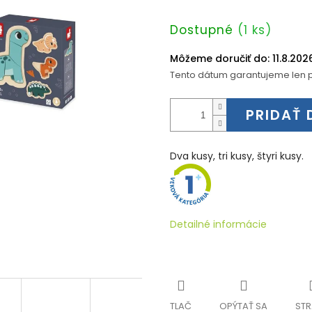
Jednotková
Dostupné
(1 ks)
cena:
Môžeme doručiť do:
11.8.202
Tento dátum garantujeme len p
PRIDAŤ 
Dva kusy, tri kusy, štyri kusy.
Detailné informácie
TLAČ
OPÝTAŤ SA
STR