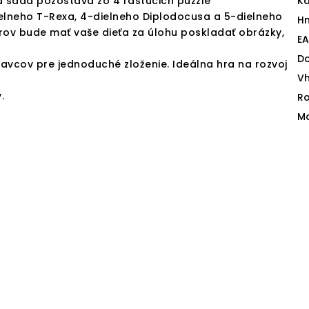
velá sada pozostáva zo 4 rastúcich puzzle
Ka
ielneho T-Rexa, 4-dielneho Diplodocusa a 5-dielneho
H
ov bude mať vaše dieťa za úlohu poskladať obrázky,
E
D
avcov pre jednoduché zloženie. Ideálna hra na rozvoj
V
.
Ro
Ma