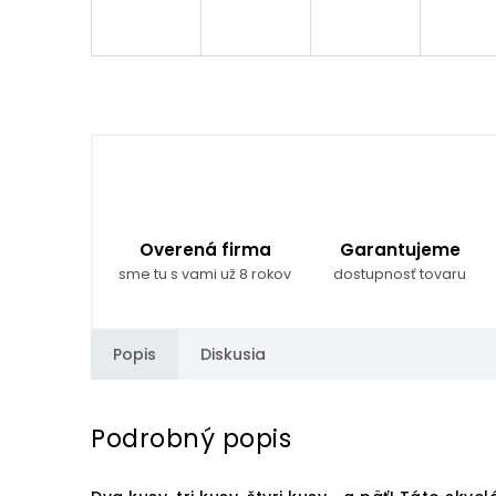
Overená firma
Garantujeme
sme tu s vami už 8 rokov
dostupnosť tovaru
Popis
Diskusia
Podrobný popis