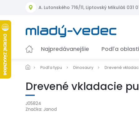
Prejsť
A. Lutonského 716/11, Liptovský Mikuláš 031 01
na
obsah
Najpredávanejšie
Podľa oblast
Podľa typu
Dinosaury
Drevené vkladaci
Drevené vkladacie pu
J05824
Značka:
Janod