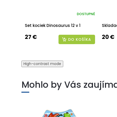
DOSTUPNÉ
Set kociek Dinosaurus 12 v 1
Sklada
27 €
20 €
DO KOŠÍKA
High-contrast mode
Mohlo by Vás zaujím