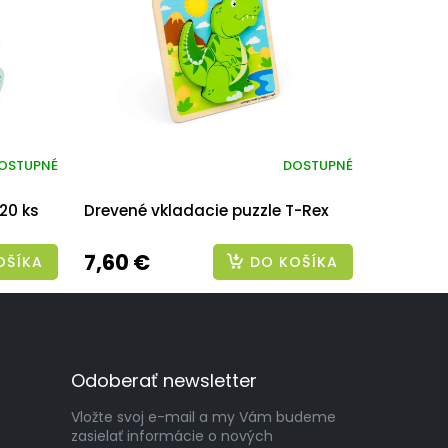
OSTUPNÉ
DOSTUPNÉ
20 ks
Drevené vkladacie puzzle T-Rex
7,60 €
OŠÍKA
DO KOŠÍKA
Odoberať newsletter
Vložte svoj e-mail a my Vám budeme
zasielať informácie o nových