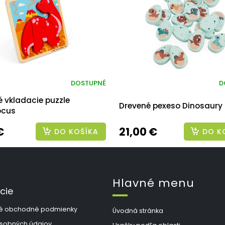
DOSTUPNÉ
D
 vkladacie puzzle
Drevené pexeso Dinosaury 
ocus
€
21,00 €
DO KOŠÍKA
DO K
Hlavné menu
cie
é obchodné podmienky
Úvodná stránka
sobných údajov