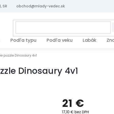
, SR
obchod@mlady-vedec.sk
i
Podľa typu
Podľa veku
Labák
Zn
e puzzle Dinosaury 4v1
zzle Dinosaury 4v1
21 €
17,10 € bez DPH