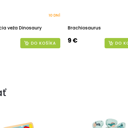
10 DNÍ
cia veža Dinosaury
Brachiosaurus
9 €
DO KOŠÍKA
DO K
ať