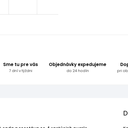
Sme tu pre vás
Objednávky expedujeme
Do
7 dní v týždni
do 24 hodín
pri o
D