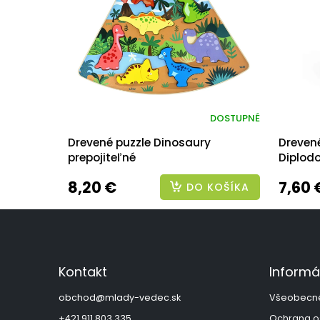
DOSTUPNÉ
Drevené puzzle Dinosaury
Drevené
prepojiteľné
Diplod
8,20 €
7,60 
DO KOŠÍKA
Z
á
p
ä
Kontakt
Informá
t
i
obchod
@
mlady-vedec.sk
Všeobecn
e
+421 911 803 335
Ochrana o