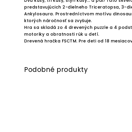
Dva kusy, tri kusy, štyri kusy... a päť! Táto sk
predstavujúcich 2-dielneho Triceratopsa, 3-d
Ankylosaura. Prostredníctvom motívu dinosaur
ktorých náročnosť sa zvyšuje.
Hra sa skladá zo 4 drevených puzzle a 4 podst
motoriky a obratnosti rúk u detí.
Drevená hračka FSCTM. Pre deti od 18 mesiacov