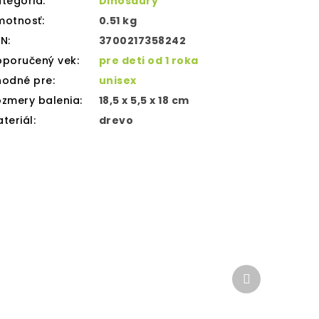
tegória
:
Dinosaury
motnosť
:
0.51 kg
AN
:
3700217358242
oporučený vek
:
pre deti od 1 roka
hodné pre
:
unisex
zmery balenia
:
18,5 x 5,5 x 18 cm
teriál
:
drevo
Ďalší
produkt