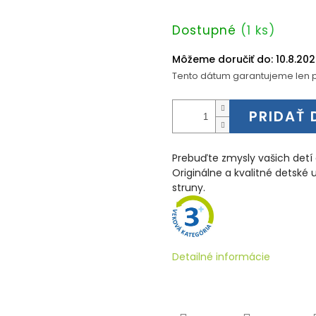
Jednotková
Dostupné
(1 ks)
cena:
Môžeme doručiť do:
10.8.20
Tento dátum garantujeme len p
PRIDAŤ 
Prebuďte zmysly vašich detí 
Originálne a kvalitné detské
struny.
Detailné informácie