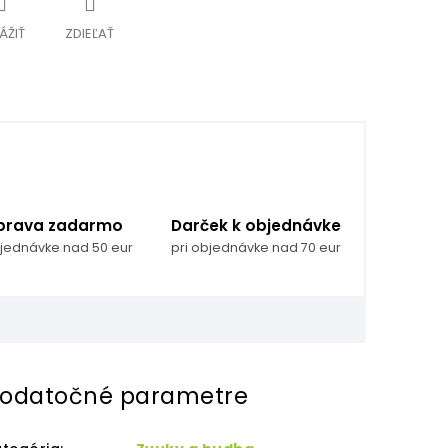
ÁŽIŤ
ZDIEĽAŤ
prava zadarmo
Darček k objednávke
bjednávke nad 50 eur
pri objednávke nad 70 eur
odatočné parametre