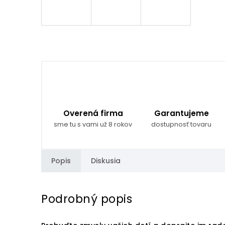
Overená firma
Garantujeme
sme tu s vami už 8 rokov
dostupnosť tovaru
Popis
Diskusia
Podrobný popis