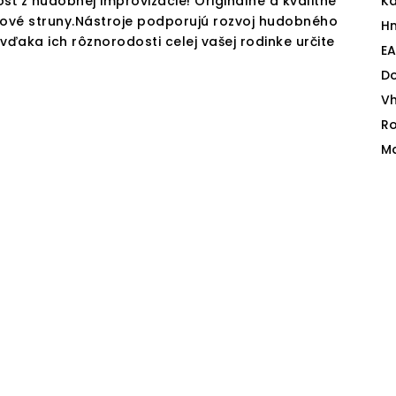
sť z hudobnej improvizácie! Originálne a kvalitné
Ka
ové struny.Nástroje podporujú rozvoj hudobného
H
 vďaka ich rôznorodosti celej vašej rodinke určite
E
D
V
Ro
Ma