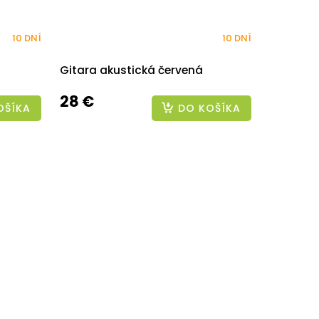
10 DNÍ
10 DNÍ
Gitara akustická červená
28 €
OŠÍKA
DO KOŠÍKA