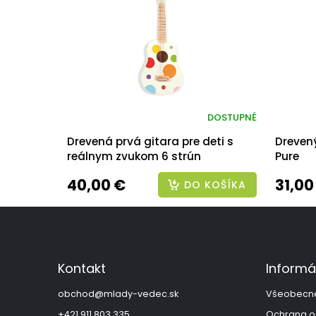
DOSTUPNÉ
Drevená prvá gitara pre deti s
Dreven
reálnym zvukom 6 strún
Pure
40,00 €
31,00
DO KOŠÍKA
Z
á
p
ä
Kontakt
Informá
t
i
obchod
@
mlady-vedec.sk
Všeobecn
e
+421 911 803 335
Ochrana o