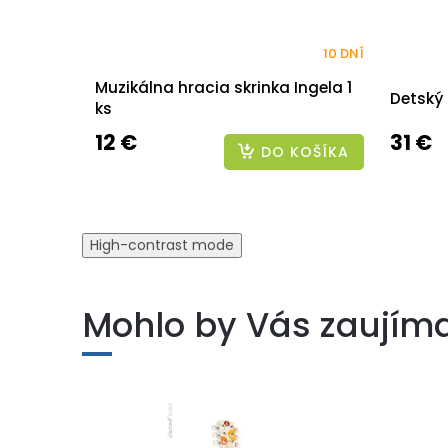
10 DNÍ
Muzikálna hracia skrinka Ingela 1
Detský
ks
12 €
31 €
DO KOŠÍKA
High-contrast mode
Mohlo by Vás zaujím