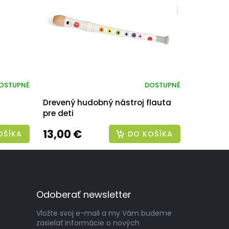
OSTUPNÉ
DOSTUPNÉ
Drevený hudobný nástroj flauta
pre deti
13,00 €
OŠÍKA
DO KOŠÍKA
Odoberať newsletter
Vložte svoj e-mail a my Vám budeme
zasielať informácie o nových