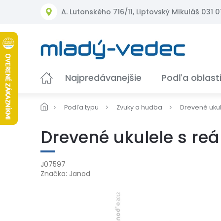
Prejsť
A. Lutonského 716/11, Liptovský Mikuláš 031 01
na
obsah
Najpredávanejšie
Podľa oblast
Podľa typu
Zvuky a hudba
Drevené ukul
Drevené ukulele s re
J07597
Značka:
Janod