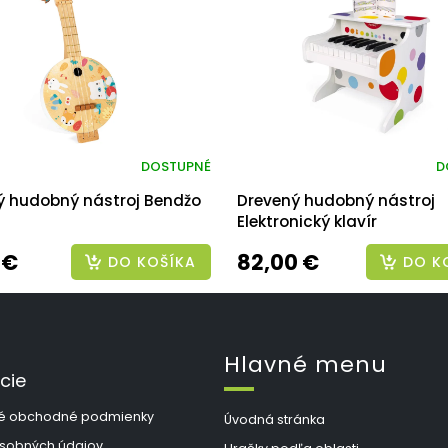
DOSTUPNÉ
D
ý hudobný nástroj Bendžo
Drevený hudobný nástroj
Elektronický klavír
 €
82,00 €
DO KOŠÍKA
DO K
Hlavné menu
cie
é obchodné podmienky
Úvodná stránka
sobných údajov