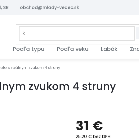
, SR
obchod@mlady-vedec.sk
i
Podľa typu
Podľa veku
Labák
Zn
ele s reálnym zvukom 4 struny
álnym zvukom 4 struny
31 €
25,20 € bez DPH