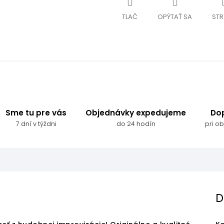
TLAČ
OPÝTAŤ SA
STR
Sme tu pre vás
Objednávky expedujeme
Do
7 dní v týždni
do 24 hodín
pri o
D