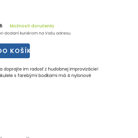
26
Možnosti doručenia
ri dodaní kuriérom na Vašu adresu.
DO KOŠÍKA
a doprajte im radosť z hudobnej improvizácie!
 ukulele s farebými bodkami má 4 nylonové