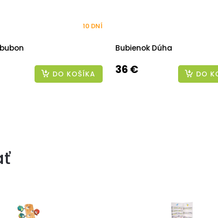
10 DNÍ
 bubon
Bubienok Dúha
36 €
DO KOŠÍKA
DO K
ať