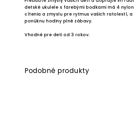
Prebuďte zmysly vašich detí a doprajte im rado
detské ukulele s farebými bodkami má 4 nylon
cítenia a zmyslu pre rytmus vašich ratolestí, a
ponúknu hodiny plné zábavy.
Vhodné pre deti od 3 rokov.