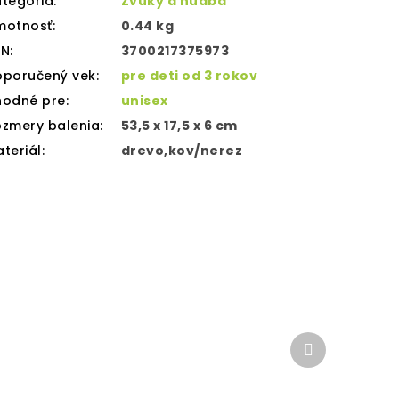
tegória
:
Zvuky a hudba
motnosť
:
0.44 kg
AN
:
3700217375973
oporučený vek
:
pre deti od 3 rokov
hodné pre
:
unisex
zmery balenia
:
53,5 x 17,5 x 6 cm
teriál
:
drevo,kov/nerez
Ďalší
produkt