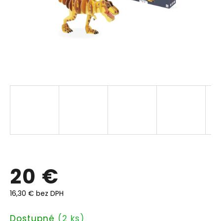
20 €
16,30 € bez DPH
Jednotková
Dostupné
(2 ks)