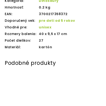
Kategória
:
Dinosaury
Hmotnosť
:
0.2 kg
EAN
:
3700217358372
Doporučený vek
:
pre deti od 5 rokov
Vhodné pre
:
unisex
Rozmery balenia
:
40 x 9,5 x 17 cm
Počet dielikov
:
27
Materiál
:
kartón