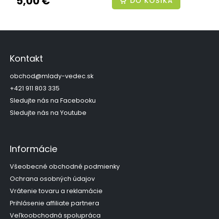
5,00 €
DO KOŠÍKA
Z
á
p
Kontakt
ä
t
obchod
@
mlady-vedec.sk
i
+421 911 803 335
e
Sledujte nás na Facebooku
Sledujte nás na Youtube
Informácie
Všeobecné obchodné podmienky
Ochrana osobných údajov
Vrátenie tovaru a reklamácie
Prihlásenie affiliate partnera
Veľkoobchodná spolupráca