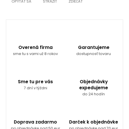
OPÝTAŤ SA
STRÁŽIŤ
ZDIEĽAŤ
Overená firma
Garantujeme
sme tu s vami už 8 rokov
dostupnosť tovaru
Sme tu pre vás
Objednávky
expedujeme
7 dní v týždni
do 24 hodín
Doprava zadarmo
Darček k objednávke
pri objednávke nad 50 eur
pri objednávke nad 70 eur