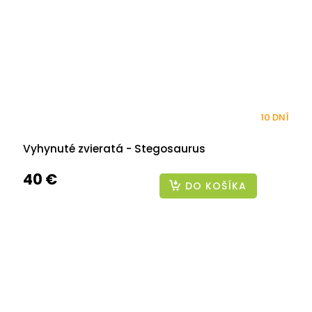
10 DNÍ
Vyhynuté zvieratá - Stegosaurus
40 €
DO KOŠÍKA