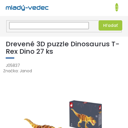
EUR
NÁKUPN
KOŠÍK
Hľadať
Prejsť
na
Drevené 3D puzzle Dinosaurus T-
obsah
Rex Dino 27 ks
J05837
Značka:
Janod