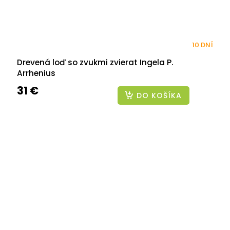
10 DNÍ
Drevená loď so zvukmi zvierat Ingela P.
Arrhenius
31 €
DO KOŠÍKA