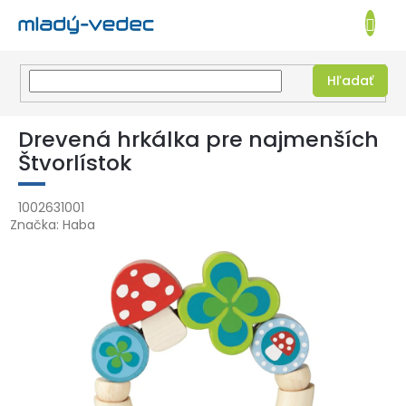
EUR
NÁKUPN
KOŠÍK
Hľadať
Prejsť
na
Drevená hrkálka pre najmenších
obsah
Štvorlístok
1002631001
Značka:
Haba