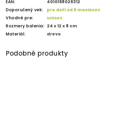
EAN
:
4010168026312
Doporučený vek
:
pre deti od 6 mesiacov
Vhodné pre
:
unisex
Rozmery balenia
:
24 x 12 x 8 cm
Materiál
:
drevo