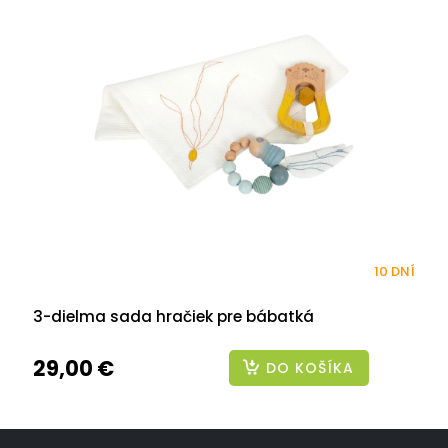
10 DNÍ
3-dielma sada hračiek pre bábatká
29,00 €
DO KOŠÍKA
Z