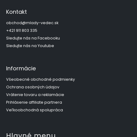
á
p
Kontakt
ä
t
obchod
@
mlady-vedec.sk
i
+421 911 803 335
e
Sledujte nás na Facebooku
Sledujte nás na Youtube
Informácie
Všeobecné obchodné podmienky
Ochrana osobných údajov
Vrátenie tovaru a reklamácie
Prihlásenie affiliate partnera
Veľkoobchodná spolupráca
Hlavné menu