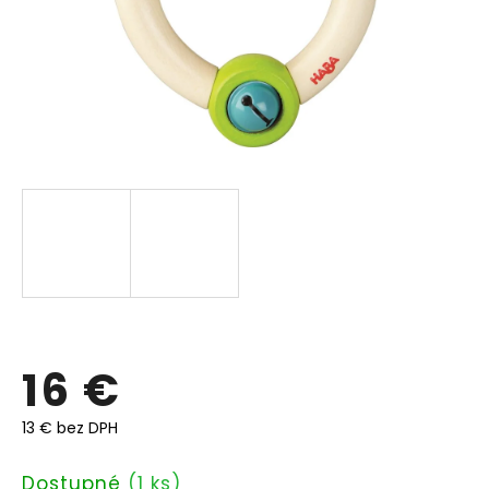
16 €
13 € bez DPH
Jednotková
Dostupné
(1 ks)