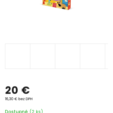
20 €
16,30 € bez DPH
Jednotková
Dostupné
(2 ks)