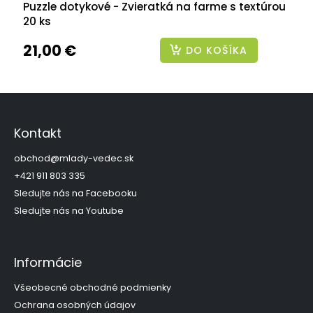
Puzzle dotykové - Zvieratká na farme s textúrou
20 ks
21,00 €
DO KOŠÍKA
Z
á
p
Kontakt
ä
t
obchod
@
mlady-vedec.sk
i
+421 911 803 335
e
Sledujte nás na Facebooku
Sledujte nás na Youtube
Informácie
Všeobecné obchodné podmienky
Ochrana osobných údajov