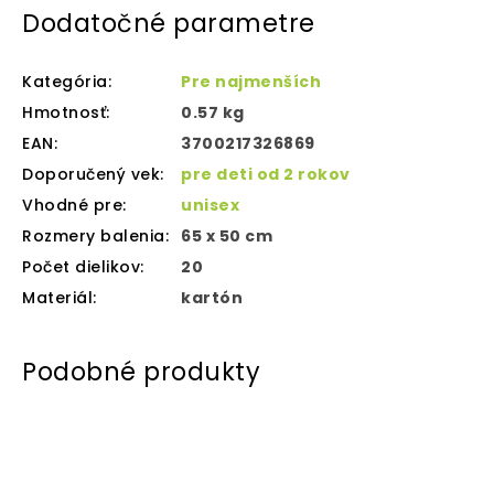
Dodatočné parametre
Kategória
:
Pre najmenších
Hmotnosť
:
0.57 kg
EAN
:
3700217326869
Doporučený vek
:
pre deti od 2 rokov
Vhodné pre
:
unisex
Rozmery balenia
:
65 x 50 cm
Počet dielikov
:
20
Materiál
:
kartón