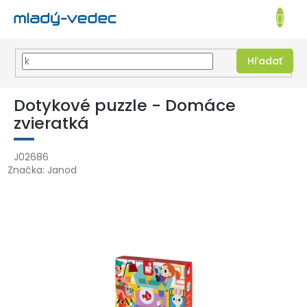
EUR
NÁKUPN
KOŠÍK
Hľadať
Prejsť
na
Dotykové puzzle - Domáce
obsah
zvieratká
J02686
Značka:
Janod