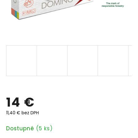
14 €
11,40 € bez DPH
Jednotková
Dostupné
(5 ks)
cena: