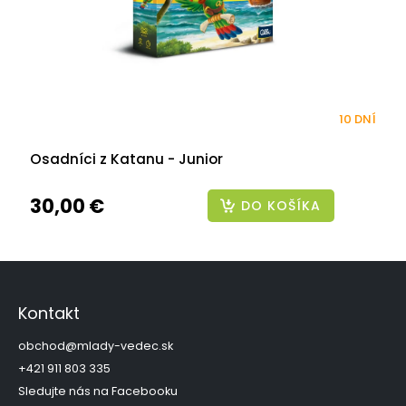
10 DNÍ
Osadníci z Katanu - Junior
30,00 €
DO KOŠÍKA
Z
á
p
Kontakt
ä
t
obchod
@
mlady-vedec.sk
i
+421 911 803 335
e
Sledujte nás na Facebooku