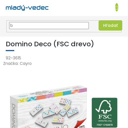
EUR
NÁKUPN
KOŠÍK
Hľadať
Prejsť
na
Domino Deco (FSC drevo)
obsah
92-3615
Značka:
Cayro