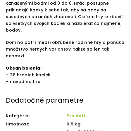
označenými bodmi od 0 do 6. Hráči postupne
prikladajú kocky k sebe tak, aby sa body na
susedných stranách zhodovali. Cieľom hry je zbaviť
sa všetkých svojich kociek a nazbierať čo najmenej
bodov.
Domino patrí medzi obľúbené rodinné hry a ponúka
množstvo herných variantov, takže sa len tak
neomrzí.
Obsah balenia:
– 28 hracích kociek
– návod na hru
Dodatočné parametre
Kategória
:
Pre deti
Hmotnosť
:
0.5 kg