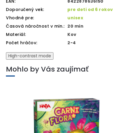
EAN
:
8422878636150
Doporučený vek
:
pre deti od 6 rokov
Vhodné pre
:
unisex
Časová náročnost v min.
:
20 min
Materiál
:
Kov
Počet hráčov
:
2-4
High-contrast mode
Mohlo by Vás zaujímať