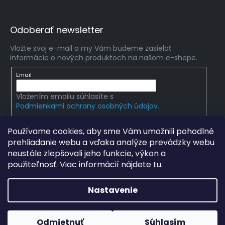
Odoberať newsletter
Vložte svoj e-mail a my Vám budeme zasielať
informácie o nových produktoch na našom e-shope.
Email
Vložením emailu súhlasíte s
Podmienkami ochrany osobných údajov.
PRIHLÁSIŤ SA
Používame cookies, aby sme Vám umožnili pohodlné
prehliadanie webu a vďaka analýze prevádzky webu
neustále zlepšovali jeho funkcie, výkon a
použiteľnosť. Viac informácií nájdete
tu
.
Copyright 2026
mlady-vedec.sk
. Všetky práva
vyhradené.
Upraviť nastavenie cookies
Nastavenie
Grafický návrh vytvořil a na Shoptet implementoval
Tomáš
Hlad
a
techka s.r.o.
Odmietnuť
Súhlasím