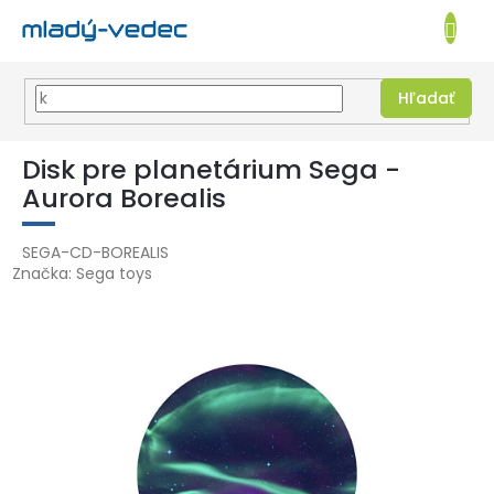
EUR
NÁKUPN
KOŠÍK
Hľadať
Prejsť
na
Disk pre planetárium Sega -
obsah
Aurora Borealis
SEGA-CD-BOREALIS
Značka:
Sega toys