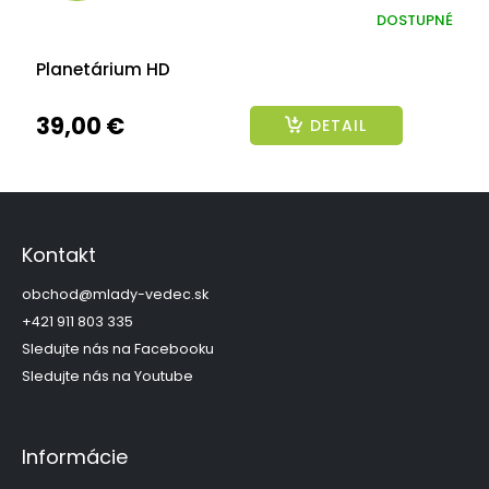
DOSTUPNÉ
Planetárium HD
39,00 €
DETAIL
Z
á
p
Kontakt
ä
t
obchod
@
mlady-vedec.sk
i
+421 911 803 335
e
Sledujte nás na Facebooku
Sledujte nás na Youtube
Informácie