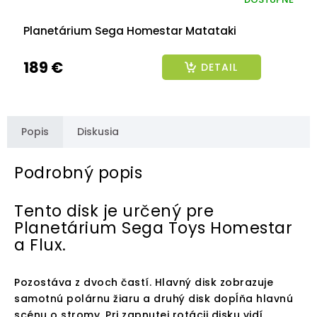
Planetárium Sega Homestar Matataki
189 €
DETAIL
Popis
Diskusia
Podrobný popis
Tento disk je určený pre
Planetárium Sega Toys Homestar
a Flux.
Pozostáva z dvoch častí. Hlavný disk zobrazuje
samotnú polárnu žiaru a druhý disk dopĺňa hlavnú
scénu o stromy. Pri zapnutej rotácii disku vidí