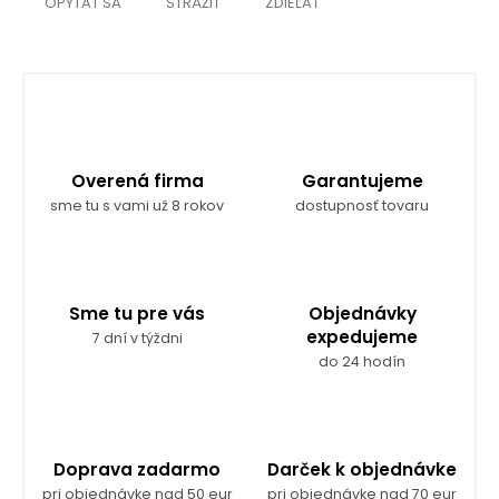
OPÝTAŤ SA
STRÁŽIŤ
ZDIEĽAŤ
Overená firma
Garantujeme
sme tu s vami už 8 rokov
dostupnosť tovaru
Sme tu pre vás
Objednávky
expedujeme
7 dní v týždni
do 24 hodín
Doprava zadarmo
Darček k objednávke
pri objednávke nad 50 eur
pri objednávke nad 70 eur