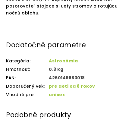
pozorovateľ stojace siluety stromov a rotujúcu
nočnú oblohu.
Dodatočné parametre
Kategória
:
Astronómia
Hmotnosť
:
0.3 kg
EAN
:
4260149883018
Doporučený vek
:
pre deti od 8 rokov
Vhodné pre
:
unisex