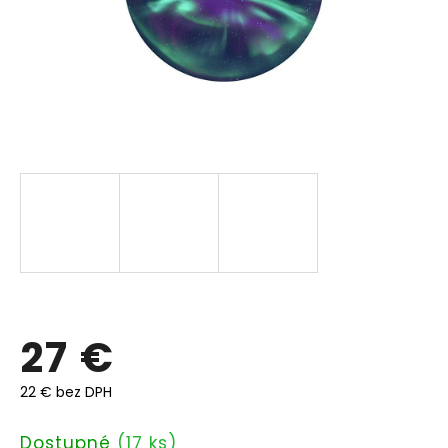
27 €
22 € bez DPH
Jednotková
Dostupné
(17 ks)