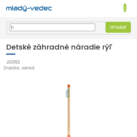
EUR
NÁKUPN
KOŠÍK
Hľadať
Prejsť
na
Detské záhradné náradie rýľ
obsah
J03192
Značka:
Janod