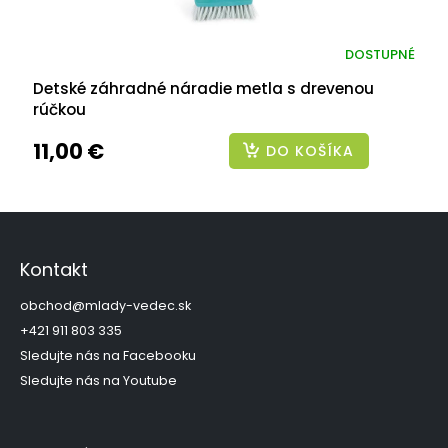
DOSTUPNÉ
Detské záhradné náradie metla s drevenou
rúčkou
11,00 €
DO KOŠÍKA
Z
á
p
Kontakt
ä
t
obchod
@
mlady-vedec.sk
i
+421 911 803 335
e
Sledujte nás na Facebooku
Sledujte nás na Youtube