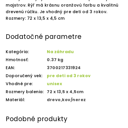
majstrov. Rýľ má krásnu oranžovú farbu a kvalitnú
drevenú rúčku. Je vhodný pre deti od 3 rokov.
Rozmery: 72 x 13,5 x 4,5 cm
Dodatočné parametre
Kategória
:
Na záhradu
Hmotnosť
:
0.37 kg
EAN
:
3700217331924
Doporučený vek
:
pre deti od 3 rokov
Vhodné pre
:
unisex
Rozmery balenia
:
72 x 13,5 x 4,5cm
Materiál
:
drevo,kov/nerez