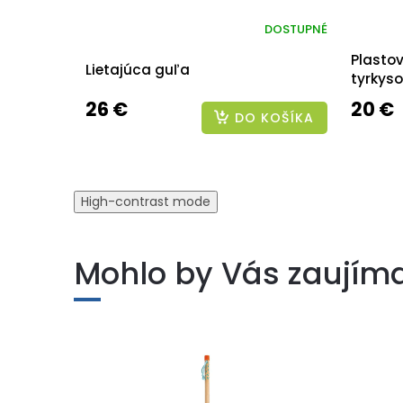
DOSTUPNÉ
Plasto
Lietajúca guľa
tyrkys
26 €
20 €
DO KOŠÍKA
High-contrast mode
Mohlo by Vás zaujím