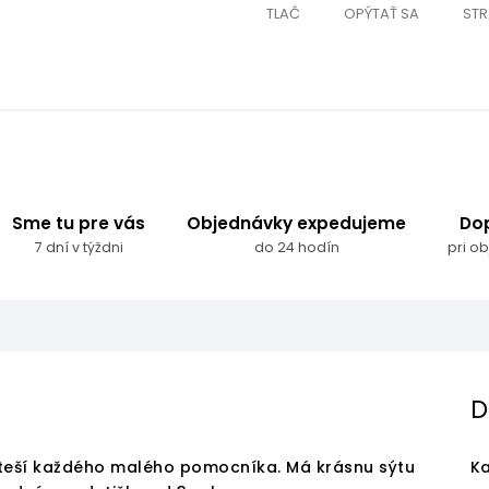
TLAČ
OPÝTAŤ SA
STR
Sme tu pre vás
Objednávky expedujeme
Do
7 dní v týždni
do 24 hodín
pri o
D
teší každého malého pomocníka. Má krásnu sýtu
Ka