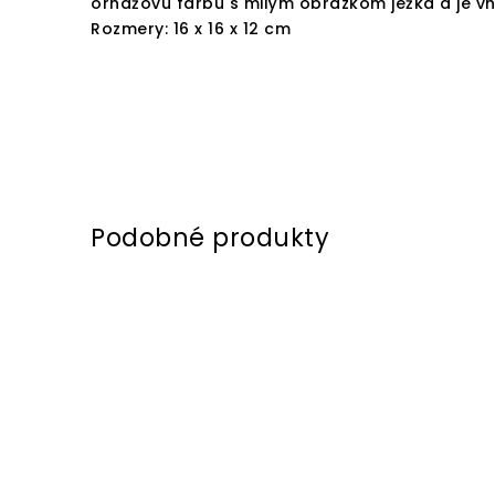
ornažovú farbu s milým obrázkom ježka a je vh
Rozmery: 16 x 16 x 12 cm