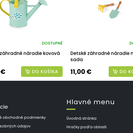
DOSTUPNÉ
D
 záhradné náradie kovová
Detské záhradné náradie 
sada
 €
11,00 €
DO KOŠÍKA
DO K
Hlavné menu
cie
é obchodné podmienky
Úvodná stránka
sobných údajov
Hračky podľa oblasti