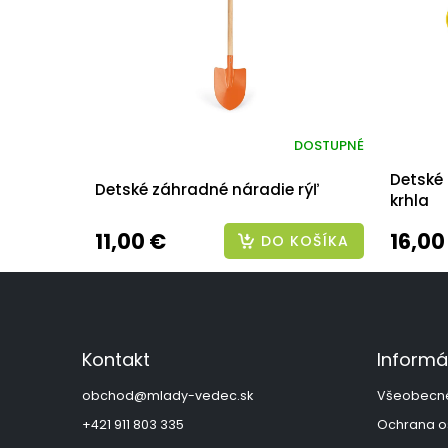
DOSTUPNÉ
Detské
Detské záhradné náradie rýľ
krhla
11,00 €
16,00
DO KOŠÍKA
Z
á
p
ä
Kontakt
Informá
t
i
obchod
@
mlady-vedec.sk
Všeobecn
e
+421 911 803 335
Ochrana o