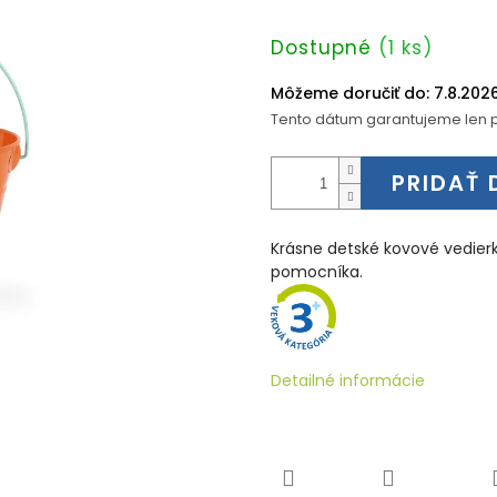
Jednotková
Dostupné
(1 ks)
cena:
Môžeme doručiť do:
7.8.202
Tento dátum garantujeme len p
PRIDAŤ 
Krásne detské kovové vedier
pomocníka.
Detailné informácie