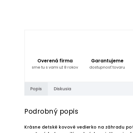
Overená firma
Garantujeme
sme tu s vami už 8 rokov
dostupnosť tovaru
Popis
Diskusia
Podrobný popis
Krásne detské kovové vedierko na záhradu po