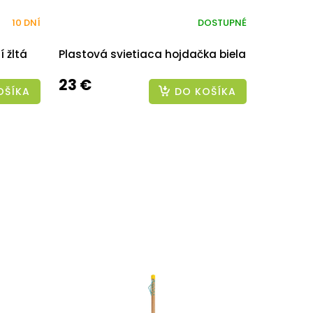
10 DNÍ
DOSTUPNÉ
 žltá
Plastová svietiaca hojdačka biela
23 €
OŠÍKA
DO KOŠÍKA