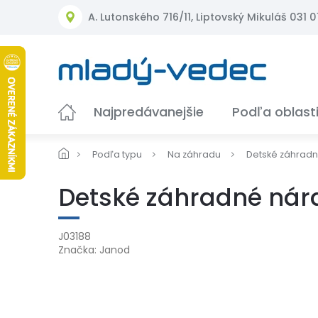
Prejsť
A. Lutonského 716/11, Liptovský Mikuláš 031 01
na
obsah
Najpredávanejšie
Podľa oblast
Podľa typu
Na záhradu
Detské záhradn
Detské záhradné nára
J03188
Značka:
Janod