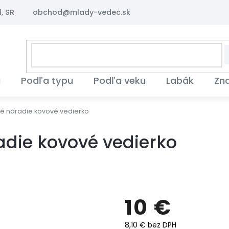
, SR
obchod@mlady-vedec.sk
i
Podľa typu
Podľa veku
Labák
Zn
é náradie kovové vedierko
die kovové vedierko
10 €
8,10 € bez DPH