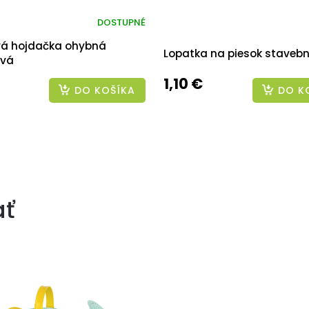
DOSTUPNÉ
vá hojdačka ohybná
Lopatka na piesok stavební
ová
1,10 €
DO KOŠÍKA
DO K
ať