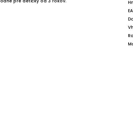
odné pre detičky od 3 rokov.
H
E
D
V
Ro
Ma