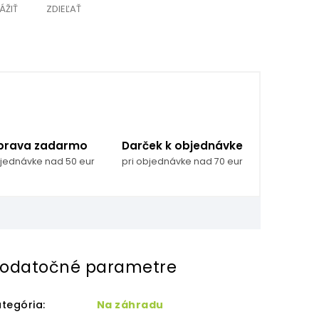
ÁŽIŤ
ZDIEĽAŤ
prava zadarmo
Darček k objednávke
bjednávke nad 50 eur
pri objednávke nad 70 eur
odatočné parametre
tegória
:
Na záhradu