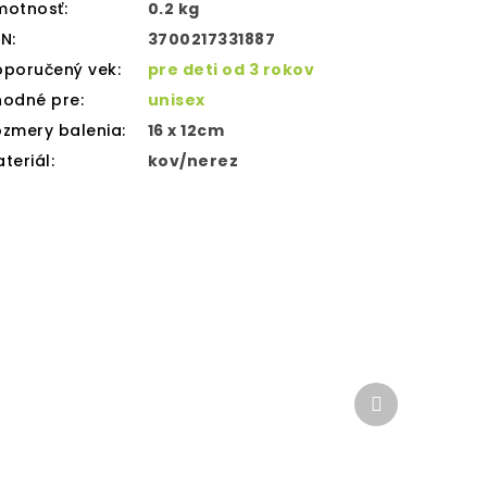
motnosť
:
0.2 kg
AN
:
3700217331887
oporučený vek
:
pre deti od 3 rokov
hodné pre
:
unisex
zmery balenia
:
16 x 12cm
teriál
:
kov/nerez
Ďalší
produkt