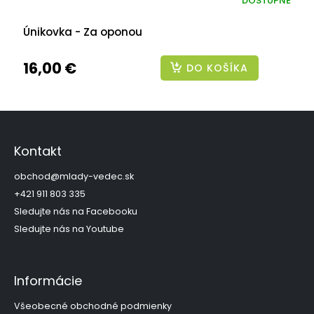
DOSTUPNÉ
Únikovka - Za oponou
16,00 €
DO KOŠÍKA
Z
á
p
Kontakt
ä
t
obchod
@
mlady-vedec.sk
i
+421 911 803 335
e
Sledujte nás na Facebooku
Sledujte nás na Youtube
Informácie
Všeobecné obchodné podmienky