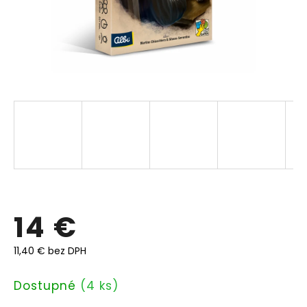
14 €
11,40 € bez DPH
Jednotková
Dostupné
(4 ks)
cena: