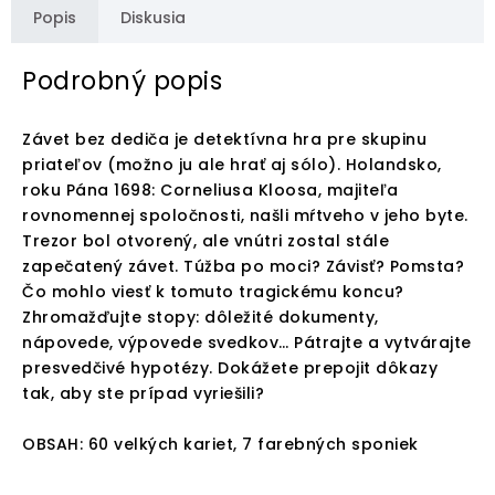
Popis
Diskusia
Podrobný popis
Závet bez dediča je detektívna hra pre skupinu
priateľov (možno ju ale hrať aj sólo). Holandsko,
roku Pána 1698: Corneliusa Kloosa, majiteľa
rovnomennej spoločnosti, našli mŕtveho v jeho byte.
Trezor bol otvorený, ale vnútri zostal stále
zapečatený závet. Túžba po moci? Závisť? Pomsta?
Čo mohlo viesť k tomuto tragickému koncu?
Zhromažďujte stopy: dôležité dokumenty,
nápovede, výpovede svedkov… Pátrajte a vytvárajte
presvedčivé hypotézy. Dokážete prepojit dôkazy
tak, aby ste prípad vyriešili?
OBSAH: 60 velkých kariet, 7 farebných sponiek