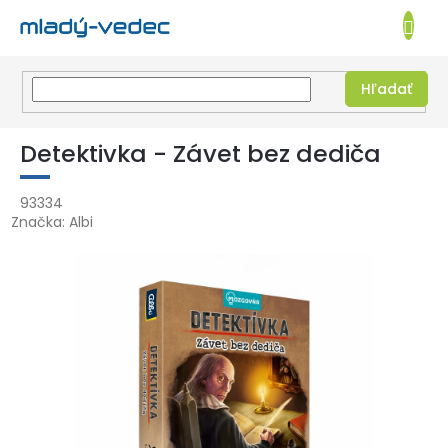
EUR
NÁKUPN
KOŠÍK
Hľadať
Prejsť
na
Detektivka - Závet bez dediča
obsah
93334
Značka:
Albi