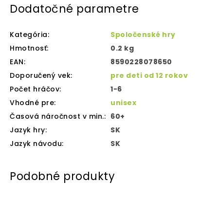
Dodatočné parametre
Kategória
:
Spoločenské hry
Hmotnosť
:
0.2 kg
EAN
:
8590228078650
Doporučený vek
:
pre deti od 12 rokov
Počet hráčov
:
1-6
Vhodné pre
:
unisex
Časová náročnost v min.
:
60+
Jazyk hry
:
SK
Jazyk návodu
:
SK