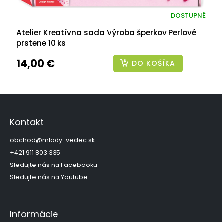
DOSTUPNÉ
Atelier Kreatívna sada Výroba šperkov Perlové
prstene 10 ks
14,00 €
DO KOŠÍKA
Z
á
p
Kontakt
ä
t
obchod
@
mlady-vedec.sk
i
+421 911 803 335
e
Sledujte nás na Facebooku
Sledujte nás na Youtube
Informácie