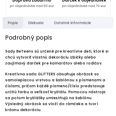
Doprava zadarmo
Darček k objednávke
pri objednávke nad 50 eur
pri objednávke nad 70 eur
Popis
Diskusia
Ostatné informácie
Podrobný popis
Sady BeTeens sú určené pre kreatívne deti, ktoré si
chcú vytvoriť vlastnú dekoráciu izbičky alebo
zaujímavý darček pre kamarátov alebo rodičov.
Kreatívna sada GLITTERS obsahuje obrázok so
samolepiacou vrstvou a šablónou s písmenami a
číslami, pričom každé písmeno/číslo predstavuje
určitú farbu a veľkosť kryštálu. Pomocou nástroja
sa potom kryštáliky umiestňujú na šablónu.
Výsledný obrázok sa vloží do rámčeka a tvorí
krásnu dekoráciu.