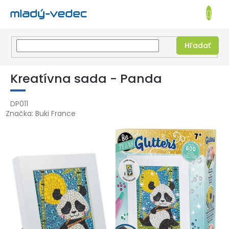
EUR
NÁKUPN
KOŠÍK
Hľadať
Prejsť
na
Kreatívna sada - Panda
obsah
DP011
Značka:
Buki France