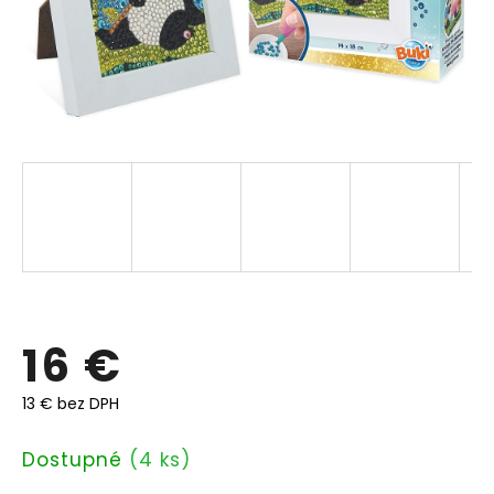
16 €
13 € bez DPH
Jednotková
Dostupné
(4 ks)
cena: