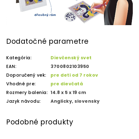
Dodatočné parametre
Kategória
:
Dievčenský svet
EAN
:
3700802103950
Doporučený vek
:
pre deti od 7 rokov
Vhodné pre
:
pre dievčatá
Rozmery balenia
:
14.8 x 5 x 19 cm
Jazyk návodu
:
Anglicky, slovensky