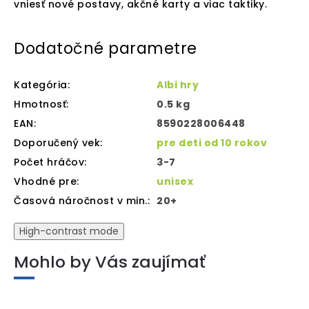
vniesť nové postavy, akčné karty a viac taktiky.
Dodatočné parametre
Kategória
:
Albi hry
Hmotnosť
:
0.5 kg
EAN
:
8590228006448
Doporučený vek
:
pre deti od 10 rokov
Počet hráčov
:
3-7
Vhodné pre
:
unisex
Časová náročnost v min.
:
20+
High-contrast mode
Mohlo by Vás zaujímať