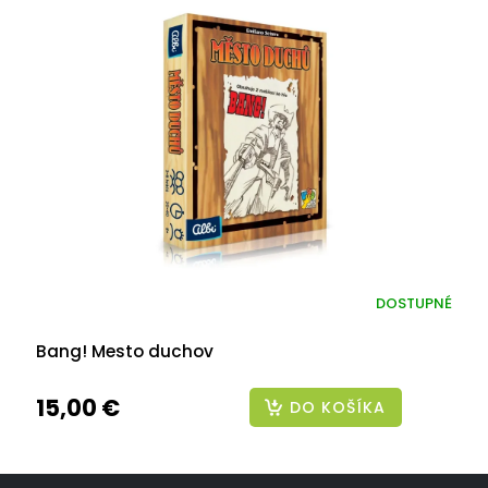
DOSTUPNÉ
Bang! Mesto duchov
15,00 €
DO KOŠÍKA
Z