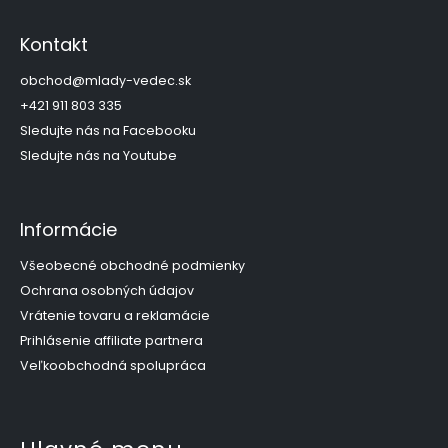
á
p
Kontakt
ä
t
obchod
@
mlady-vedec.sk
i
+421 911 803 335
e
Sledujte nás na Facebooku
Sledujte nás na Youtube
Informácie
Všeobecné obchodné podmienky
Ochrana osobných údajov
Vrátenie tovaru a reklamácie
Prihlásenie affiliate partnera
Veľkoobchodná spolupráca