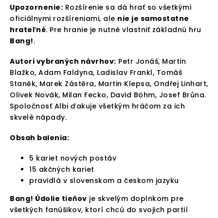
Upozornenie:
Rozšírenie sa dá hrať so všetkými
oficiálnymi rozšíreniami, ale
nie je samostatne
hrateľné
. Pre hranie je nutné vlastniť základnú hru
Bang!
.
Autori vybraných návrhov:
Petr Jonáš, Martin
Blažko, Adam Faldyna, Ladislav Frankl, Tomáš
Staněk, Marek Zástěra, Martin Klepsa, Ondřej Linhart,
Olivek Novák, Milan Fecko, David Böhm, Josef Brůna.
Spoločnosť Albi ďakuje všetkým hráčom za ich
skvelé nápady.
Obsah balenia:
5 kariet nových postáv
15 akčných kariet
pravidlá v slovenskom a českom jazyku
Bang! Údolie tieňov
je skvelým doplnkom pre
všetkých fanúšikov, ktorí chcú do svojich partií