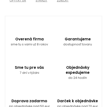
OPÝTAŤ SA
STRÁŽIŤ
ZDIEĽAŤ
Overená firma
Garantujeme
sme tu s vami už 8 rokov
dostupnosť tovaru
Sme tu pre vás
Objednávky
expedujeme
7 dní v týždni
do 24 hodín
Doprava zadarmo
Darček k objednávke
pri objednávke nad 50 eur
pri objednávke nad 70 eur