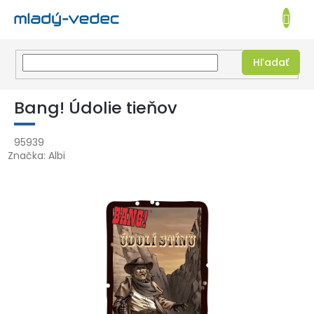
EUR
NÁKUPN
KOŠÍK
Hľadať
Prejsť
na
Bang! Údolie tieňov
obsah
95939
Značka:
Albi