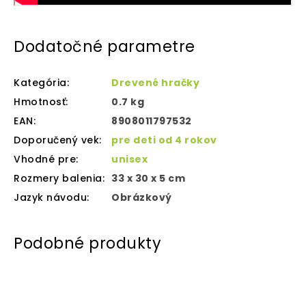
Dodatočné parametre
Kategória
:
Drevené hračky
Hmotnosť
:
0.7 kg
EAN
:
8908011797532
Doporučený vek
:
pre deti od 4 rokov
Vhodné pre
:
unisex
Rozmery balenia
:
33 x 30 x 5 cm
Jazyk návodu
:
Obrázkový