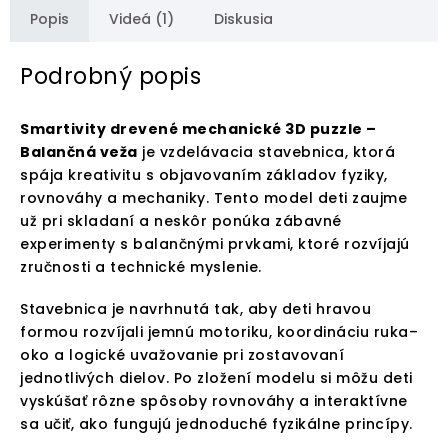
Popis
Videá (1)
Diskusia
Podrobný popis
Smartivity drevené mechanické 3D puzzle –
Balančná veža
je vzdelávacia stavebnica, ktorá
spája kreativitu s objavovaním základov fyziky,
rovnováhy a mechaniky. Tento model deti zaujme
už pri skladaní a neskôr ponúka zábavné
experimenty s balančnými prvkami, ktoré rozvíjajú
zručnosti a technické myslenie.
Stavebnica je navrhnutá tak, aby deti hravou
formou rozvíjali jemnú motoriku, koordináciu ruka–
oko a logické uvažovanie pri zostavovaní
jednotlivých dielov. Po zložení modelu si môžu deti
vyskúšať rôzne spôsoby rovnováhy a interaktívne
sa učiť, ako fungujú jednoduché fyzikálne princípy.