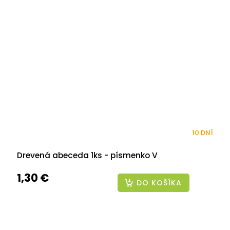
10 DNÍ
Drevená abeceda 1ks - písmenko V
1,30 €
DO KOŠÍKA