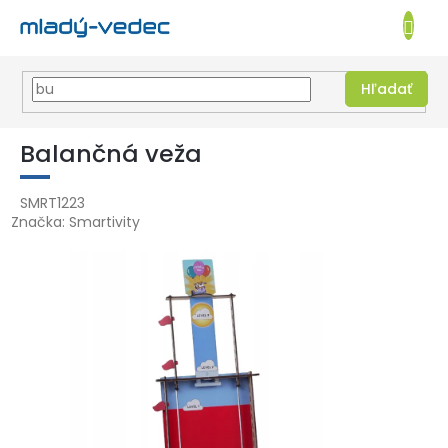
EUR
NÁKUPN
KOŠÍK
Hľadať
Prejsť
na
Balančná veža
obsah
SMRT1223
Značka:
Smartivity