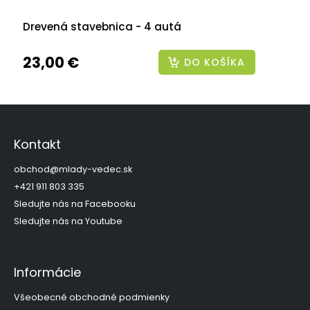
Drevená stavebnica - 4 autá
23,00 €
DO KOŠÍKA
Z
á
p
Kontakt
ä
t
obchod
@
mlady-vedec.sk
i
+421 911 803 335
e
Sledujte nás na Facebooku
Sledujte nás na Youtube
Informácie
Všeobecné obchodné podmienky