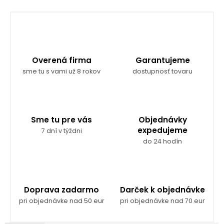
Overená firma
Garantujeme
sme tu s vami už 8 rokov
dostupnosť tovaru
Sme tu pre vás
Objednávky
expedujeme
7 dní v týždni
do 24 hodín
Doprava zadarmo
Darček k objednávke
pri objednávke nad 50 eur
pri objednávke nad 70 eur