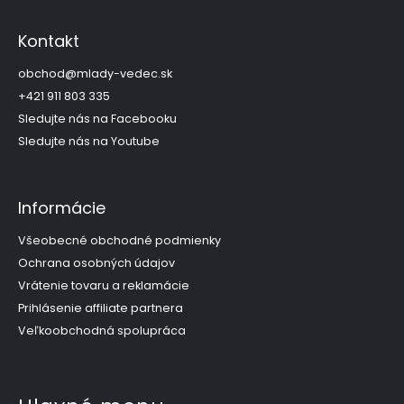
á
p
Kontakt
ä
t
obchod
@
mlady-vedec.sk
i
+421 911 803 335
e
Sledujte nás na Facebooku
Sledujte nás na Youtube
Informácie
Všeobecné obchodné podmienky
Ochrana osobných údajov
Vrátenie tovaru a reklamácie
Prihlásenie affiliate partnera
Veľkoobchodná spolupráca