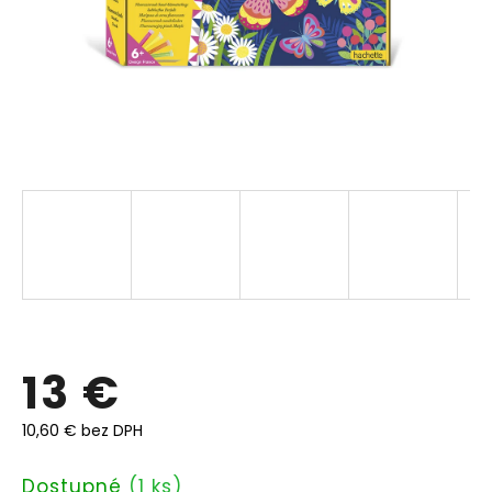
13 €
10,60 € bez DPH
Jednotková
Dostupné
(1 ks)