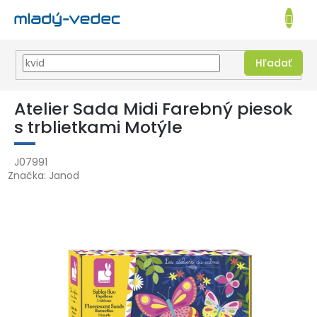
EUR
NÁKUPN
KOŠÍK
Hľadať
Prejsť
na
Atelier Sada Midi Farebný piesok
obsah
s trblietkami Motýle
J07991
Značka:
Janod