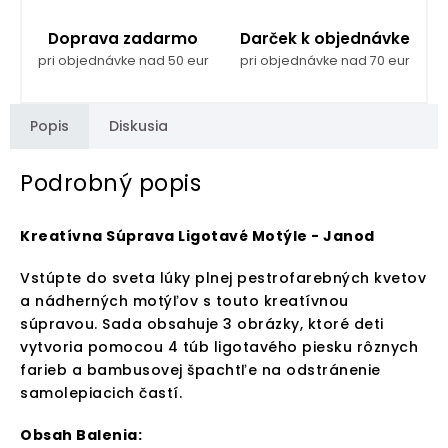
Doprava zadarmo
Darček k objednávke
pri objednávke nad 50 eur
pri objednávke nad 70 eur
Popis
Diskusia
Podrobný popis
Kreatívna Súprava Ligotavé Motýle - Janod
Vstúpte do sveta lúky plnej pestrofarebných kvetov
a nádherných motýľov s touto kreatívnou
súpravou. Sada obsahuje 3 obrázky, ktoré deti
vytvoria pomocou 4 túb ligotavého piesku rôznych
farieb a bambusovej špachtľe na odstránenie
samolepiacich častí.
Obsah Balenia: