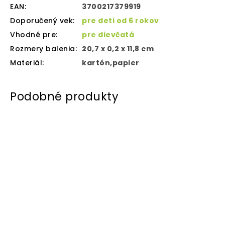
EAN
:
3700217379919
Doporučený vek
:
pre deti od 6 rokov
Vhodné pre
:
pre dievčatá
Rozmery balenia
:
20,7 x 0,2 x 11,8 cm
Materiál
:
kartón,papier