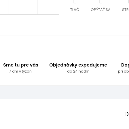
TLAČ
OPÝTAŤ SA
STR
Sme tu pre vás
Objednávky expedujeme
Do
7 dní v týždni
do 24 hodín
pri o
D