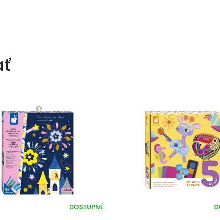
ať
DOSTUPNÉ
D