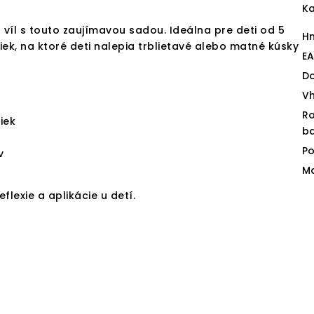
Ka
 víl s touto zaujímavou sadou. Ideálna pre deti od 5
H
ek, na ktoré deti nalepia trblietavé alebo matné kúsky
E
D
V
R
iek
ba
Po
v
Ma
flexie a aplikácie u detí.