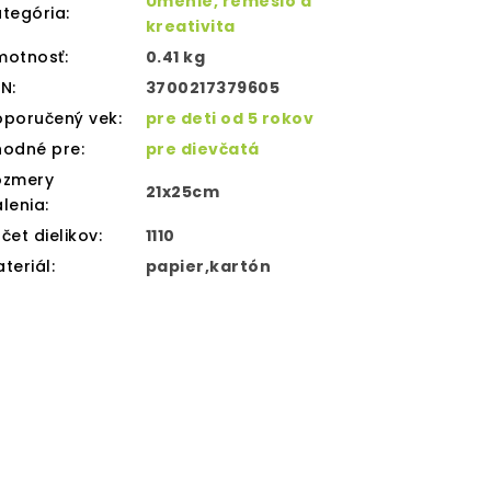
Umenie, remeslo a
tegória
:
kreativita
motnosť
:
0.41 kg
AN
:
3700217379605
oporučený vek
:
pre deti od 5 rokov
hodné pre
:
pre dievčatá
ozmery
21x25cm
lenia
:
čet dielikov
:
1110
teriál
:
papier,kartón