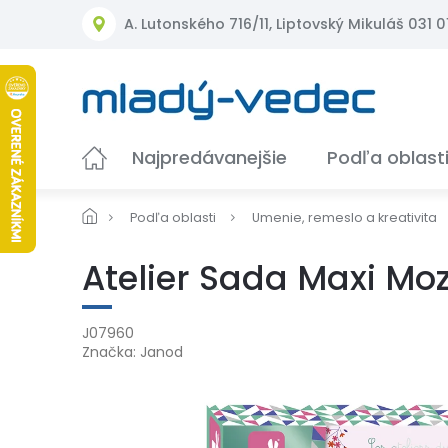
Prejsť
A. Lutonského 716/11, Liptovský Mikuláš 031 01
na
obsah
Najpredávanejšie
Podľa oblast
Podľa oblasti
Umenie, remeslo a kreativita
Atelier Sada Maxi Moz
J07960
Značka:
Janod