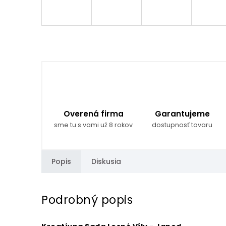
Overená firma
Garantujeme
sme tu s vami už 8 rokov
dostupnosť tovaru
Popis
Diskusia
Podrobný popis