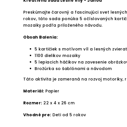
Kreatívna Sada Lesné Víly - Janod
Preskúmajte čarovný a fascinujúci svet lesných
rokov, táto sada ponúka 5 očíslovaných kartiči
mozaiky podľa priloženého návodu.
Obsah Balenia:
5 kartičiek s motívom víl a lesných zvierat
1100 dielikov mozaiky
5 lepiacich háčikov na zavesenie obrázko
Brožúrka so šablónami a návodom
Táto aktivita je zameraná na rozvoj motoriky, re
Materiál:
Papier
Rozmer:
22 x 4 x 26 cm
Vhodné pre:
Deti od 5 rokov