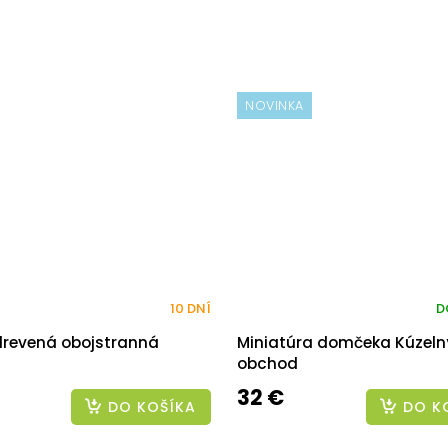
NOVINKA
10 DNÍ
D
drevená obojstranná
Miniatúra domčeka Kúzeln
obchod
32 €
DO KOŠÍKA
DO K