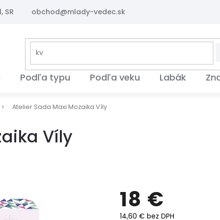
, SR
obchod@mlady-vedec.sk
i
Podľa typu
Podľa veku
Labák
Zn
Atelier Sada Maxi Mozaika Víly
aika Víly
18 €
14,60 € bez DPH