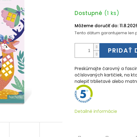
Jednotková
Dostupné
(1 ks)
cena:
Môžeme doručiť do:
11.8.202
Tento dátum garantujeme len p
PRIDAŤ 
Preskúmajte čarovný a fascin
očíslovaných kartičiek, na 
nalepiť trblietavé alebo mat
Detailné informácie