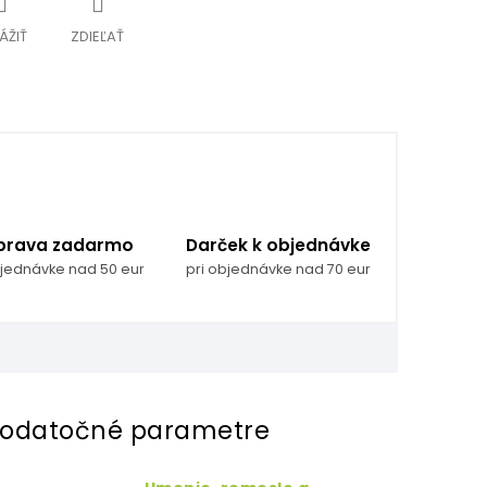
ÁŽIŤ
ZDIEĽAŤ
prava zadarmo
Darček k objednávke
bjednávke nad 50 eur
pri objednávke nad 70 eur
odatočné parametre