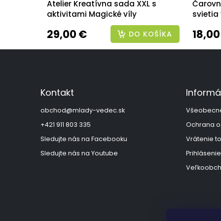
Atelier Kreatívna sada XXL s
Čarovná
aktivitami Magické víly
svietia
29,00 €
18,00
DO KOŠÍKA
Z
á
p
ä
Kontakt
Informá
t
i
obchod
@
mlady-vedec.sk
Všeobecn
e
+421 911 803 335
Ochrana o
Sledujte nás na Facebooku
Vrátenie t
Sledujte nás na Youtube
Prihlásenie
Veľkoobch