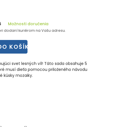
6
Možnosti doručenia
ri dodaní kuriérom na Vašu adresu.
DO KOŠÍKA
ujúci svet lesných víl! Táto sada obsahuje 5
ktoré musí dieťa pomocou priloženého návodu
né kúsky mozaiky.