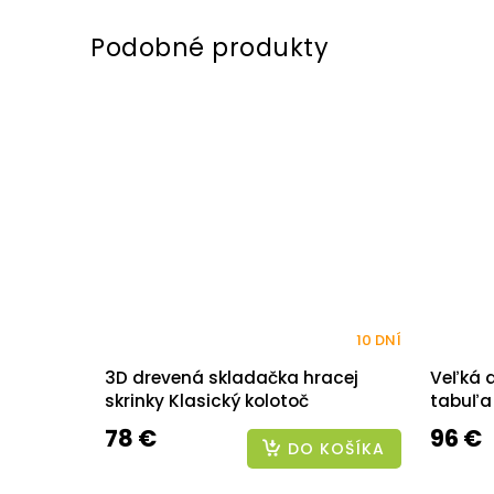
10 DNÍ
3D drevená skladačka hracej
Veľká 
skrinky Klasický kolotoč
tabuľa
78 €
96 €
DO KOŠÍKA