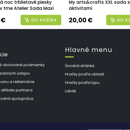
 noc trblietavé piesky
My arts&crafts XXL sada s
 v tme Atelier Sada Maxi
aktivitami
 €
20,00 €
DO KOŠÍKA
DO K
Hlavné menu
cie
é obchodné podmienky
Úvodná stránka
sobných údajov
Hračky podľa oblasti
ovaru a reklamácie
Hračky podľa typu
 affiliate partnera
Labák
odná spolupráca