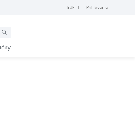
EUR
Prihlásenie
Hľadať
NÁKUPNÝ
KOŠÍK
ačky