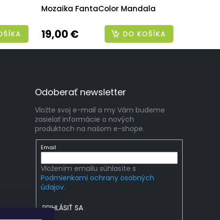
Mozaika FantaColor Mandala
19,00 €
OŠÍKA
DO KOŠÍKA
Odoberať newsletter
Vložte svoj e-mail a my Vám budeme
zasielať informácie o nových
produktoch na našom e-shope.
Email
Vložením emailu súhlasíte s
Podmienkami ochrany osobných
údajov.
PRIHLÁSIŤ SA