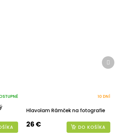
Ďalší
produkt
OSTUPNÉ
10 DNÍ
ý
Hlavolam Rámček na fotografie
26 €
OŠÍKA
DO KOŠÍKA