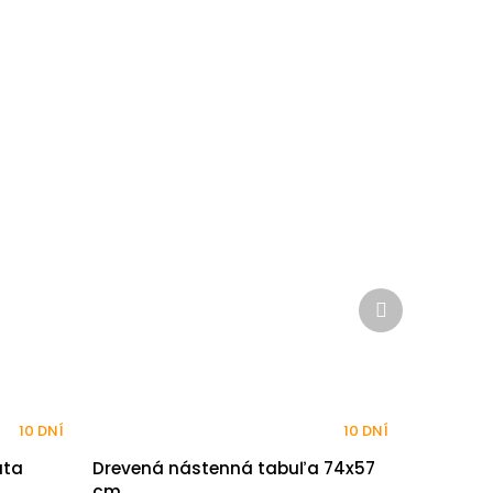
Ďalší
produkt
10 DNÍ
10 DNÍ
uta
Drevená nástenná tabuľa 74x57
cm