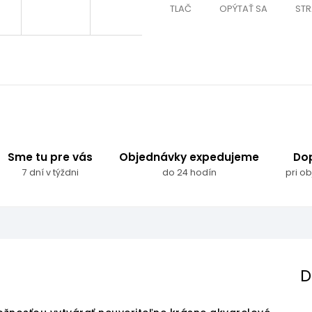
TLAČ
OPÝTAŤ SA
STR
Sme tu pre vás
Objednávky expedujeme
Do
7 dní v týždni
do 24 hodín
pri o
D