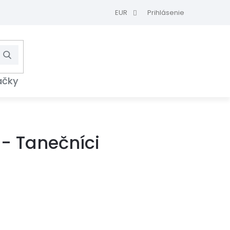
EUR
Prihlásenie
Hľadať
NÁKUPNÝ
KOŠÍK
ačky
- Tanečníci