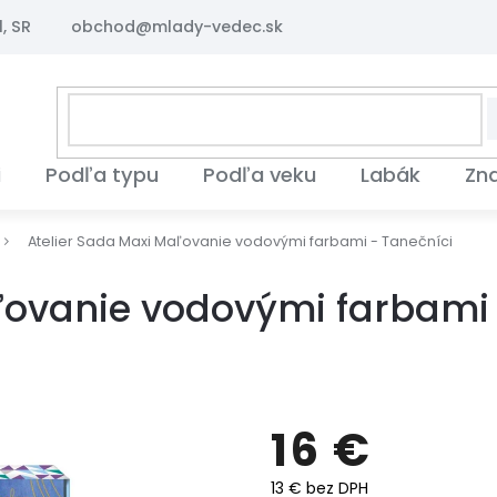
, SR
obchod@mlady-vedec.sk
i
Podľa typu
Podľa veku
Labák
Zn
Atelier Sada Maxi Maľovanie vodovými farbami - Tanečníci
ľovanie vodovými farbami 
16 €
13 € bez DPH