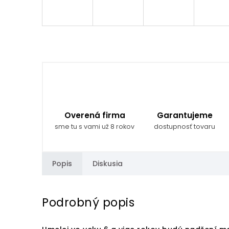
Overená firma
Garantujeme
sme tu s vami už 8 rokov
dostupnosť tovaru
Popis
Diskusia
Podrobný popis