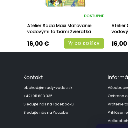
DOSTUPNÉ
Atelier Sada Maxi Maľovanie
Atelie
vodovými farbami Zvieratká
vodový
16,00 €
16,00
DO KOŠÍKA
Z
á
p
ä
Kontakt
Informá
t
i
obchod
@
mlady-vedec.sk
Všeobecn
e
+421 911 803 335
Ochrana o
Sledujte nás na Facebooku
Vrátenie t
Sledujte nás na Youtube
Prihlásenie
Veľkoobch