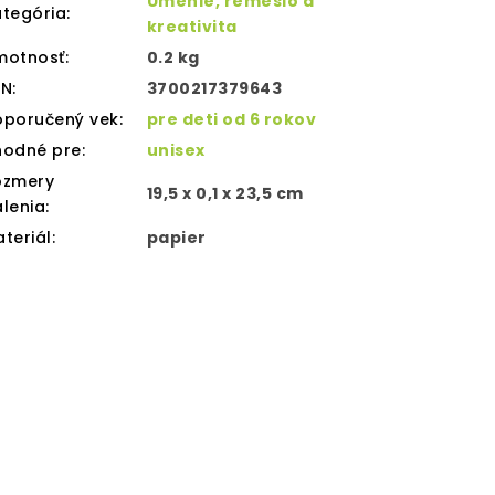
Umenie, remeslo a
tegória
:
kreativita
motnosť
:
0.2 kg
AN
:
3700217379643
oporučený vek
:
pre deti od 6 rokov
hodné pre
:
unisex
ozmery
19,5 x 0,1 x 23,5 cm
lenia
:
teriál
:
papier