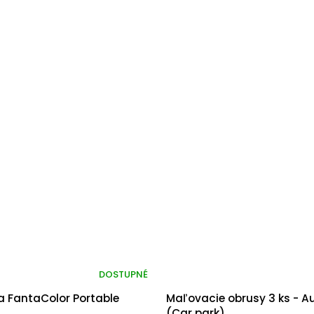
DOSTUPNÉ
a FantaColor Portable
Maľovacie obrusy 3 ks - A
(Car park)