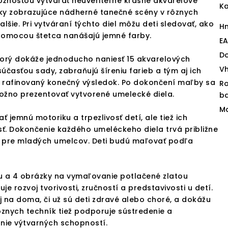
ožnosťou vytvárať neuveriteľne krásne akvarelové
Ka
ky zobrazujúce nádherné tanečné scény v rôznych
lšie. Pri vytváraní týchto diel môžu deti sledovať, ako
H
 pomocou štetca nanášajú jemné farby.
E
D
orý dokáže jednoducho naniesť 15 akvarelových
V
 súčasťou sady, zabraňujú šíreniu farieb a tým aj ich
 rafinovaný konečný výsledok. Po dokončení maľby sa
R
ožno prezentovať vytvorené umelecké diela.
ba
Ma
ť jemnú motoriku a trpezlivosť detí, ale tiež ich
sť. Dokončenie každého umeléckeho diela trvá približne
avu pre mladých umelcov. Deti budú maľovať podľa
ku a 4 obrázky na vymaľovanie potlačené zlatou
 rozvoj tvorivosti, zručností a predstavivosti u detí.
j na doma, či už sú deti zdravé alebo choré, a dokážu
znych techník tiež podporuje sústredenie a
anie výtvarných schopností.