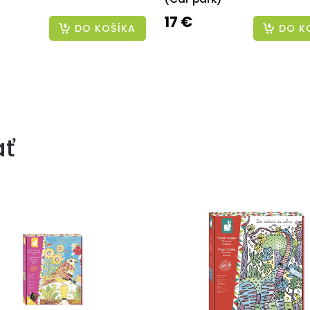
17 €
DO KOŠÍKA
DO K
ať