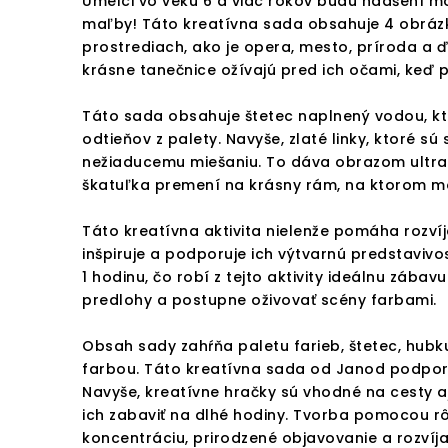
Umelci vo veku 6 a viac rokov budú nadšení m
maľby! Táto kreatívna sada obsahuje 4 obráz
prostrediach, ako je opera, mesto, príroda a ďa
krásne tanečnice ožívajú pred ich očami, keď
Táto sada obsahuje štetec naplnený vodou, kt
odtieňov z palety. Navyše, zlaté linky, ktoré sú
nežiaducemu miešaniu. To dáva obrazom ultra
škatuľka premení na krásny rám, na ktorom m
Táto kreatívna aktivita nielenže pomáha rozvíja
inšpiruje a podporuje ich výtvarnú predstavivo
1 hodinu, čo robí z tejto aktivity ideálnu záb
predlohy a postupne oživovať scény farbami.
Obsah sady zahŕňa paletu farieb, štetec, hub
farbou. Táto kreatívna sada od Janod podporuje
Navyše, kreatívne hračky sú vhodné na cesty a
ich zabaviť na dlhé hodiny. Tvorba pomocou rô
koncentráciu, prirodzené objavovanie a rozvíj