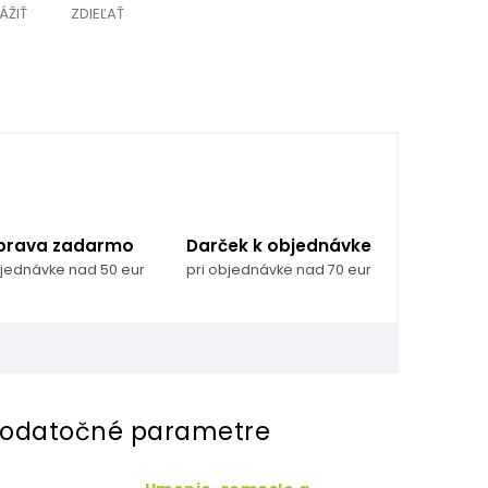
ÁŽIŤ
ZDIEĽAŤ
prava zadarmo
Darček k objednávke
bjednávke nad 50 eur
pri objednávke nad 70 eur
odatočné parametre