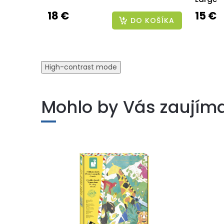
18 €
15 €
DO KOŠÍKA
High-contrast mode
Mohlo by Vás zaujím