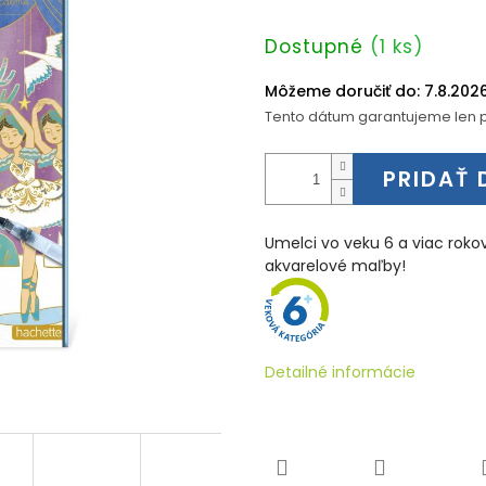
Jednotková
Dostupné
(1 ks)
cena:
Môžeme doručiť do:
7.8.202
Tento dátum garantujeme len p
PRIDAŤ 
Umelci vo veku 6 a viac rokov
akvarelové maľby!
Detailné informácie