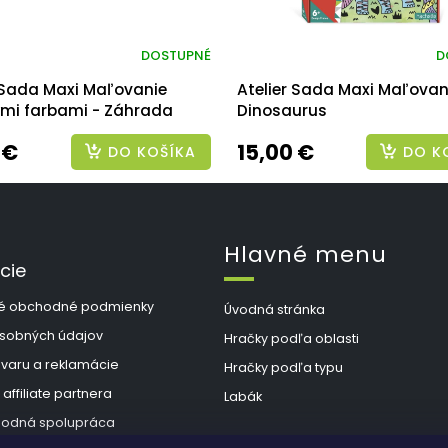
DOSTUPNÉ
D
r Sada Maxi Maľovanie
Atelier Sada Maxi Maľovan
mi farbami - Záhrada
Dinosaurus
 €
15,00 €
DO KOŠÍKA
DO K
Hlavné menu
cie
é obchodné podmienky
Úvodná stránka
sobných údajov
Hračky podľa oblasti
ovaru a reklamácie
Hračky podľa typu
 affiliate partnera
Labák
odná spolupráca