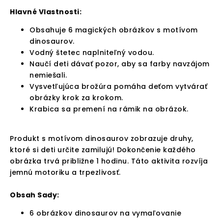
Hlavné Vlastnosti:
Obsahuje 6 magických obrázkov s motívom
dinosaurov.
Vodný štetec naplniteľný vodou.
Naučí deti dávať pozor, aby sa farby navzájom
nemiešali.
Vysvetľujúca brožúra pomáha deťom vytvárať
obrázky krok za krokom.
Krabica sa premení na rámik na obrázok.
Produkt s motívom dinosaurov zobrazuje druhy,
ktoré si deti určite zamilujú! Dokončenie každého
obrázka trvá približne 1 hodinu. Táto aktivita rozvíja
jemnú motoriku a trpezlivosť.
Obsah Sady:
6 obrázkov dinosaurov na vymaľovanie