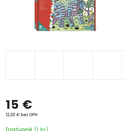
15 €
12,20 € bez DPH
Jednotková
Dostupné
(1 ks)