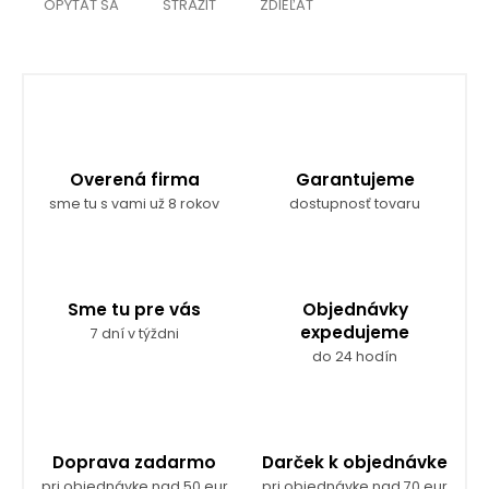
OPÝTAŤ SA
STRÁŽIŤ
ZDIEĽAŤ
Overená firma
Garantujeme
sme tu s vami už 8 rokov
dostupnosť tovaru
Sme tu pre vás
Objednávky
expedujeme
7 dní v týždni
do 24 hodín
Doprava zadarmo
Darček k objednávke
pri objednávke nad 50 eur
pri objednávke nad 70 eur