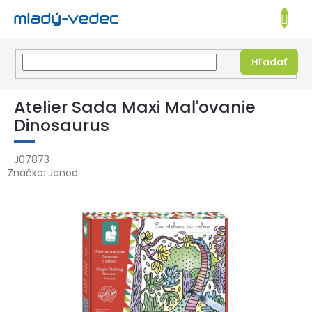
EUR
NÁKUPN
KOŠÍK
Hľadať
Prejsť
na
Atelier Sada Maxi Maľovanie
obsah
Dinosaurus
J07873
Značka:
Janod