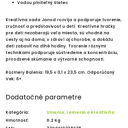
Vodou plniteľný štetec
Kreatívna sada Janod rozvíja a podporuje tvorenie,
zručnosť a predstavivosť u detí. Kreatívne hračky
pre deti nezaberajú veľa miesta, sú vhodné na
cesty aj na doma, v zdraví aj chorobe, a dokážu
deti zabaviť na dlhé hodiny. Tvorenie rôznymi
technikami podporuje sústredenie a koncentráciu,
prirodzené skúmanie a výtvarné schopnosti.
Rozmery Balenia: 19,5 x 0,1 x 23,5 cm. Odporúčaný
Vek: 6+.
Dodatočné parametre
Kategória
:
Umenie, remeslo a kreativita
Hmotnosť
:
0.2 kg