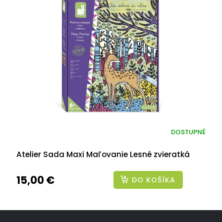
DOSTUPNÉ
Atelier Sada Maxi Maľovanie Lesné zvieratká
15,00 €
DO KOŠÍKA
Z