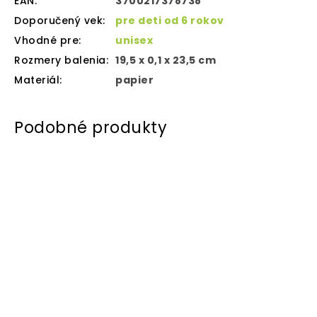
EAN
:
3700217378738
Doporučený vek
:
pre deti od 6 rokov
Vhodné pre
:
unisex
Rozmery balenia
:
19,5 x 0,1 x 23,5 cm
Materiál
:
papier