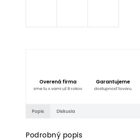
Overená firma
Garantujeme
sme tu s vami už 8 rokov
dostupnosť tovaru
Popis
Diskusia
Podrobný popis