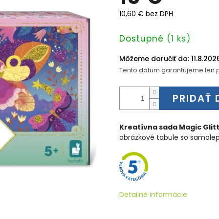
10,60 € bez DPH
Jednotková
Dostupné
(1 ks)
cena:
Môžeme doručiť do:
11.8.202
Tento dátum garantujeme len p
PRIDAŤ 
Kreatívna sada Magic Glitt
obrázkové tabule so samolep
Detailné informácie