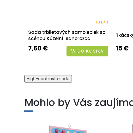
10 DNÍ
Sada trblietavých samolepiek so
Tkáčsk
scénou Kúzelní jednorožca
7,60 €
15 €
DO KOŠÍKA
High-contrast mode
Mohlo by Vás zaujím