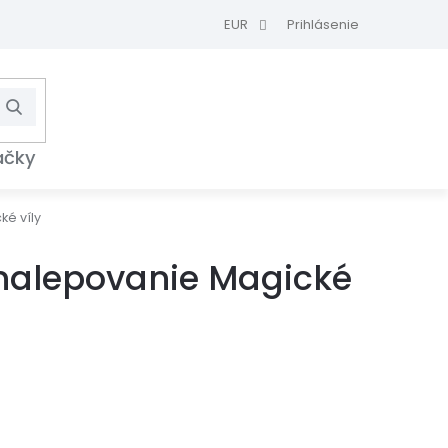
EUR
Prihlásenie
Hľadať
NÁKUPNÝ
KOŠÍK
ačky
ké víly
 nalepovanie Magické