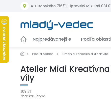
Prejsť
A. Lutonského 716/11, Liptovský Mikuláš 031 01
na
obsah
Najpredávanejšie
Podľa oblast
Podľa oblasti
Umenie, remeslo a kreativita
Atelier Midi Kreatív
víly
J09171
Značka:
Janod