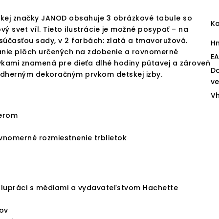
kej značky JANOD obsahuje 3 obrázkové tabule so
Ka
 svet víl. Tieto ilustrácie je možné posypať – na
 súčasťou sady, v 2 farbách: zlatá a tmavoružová.
H
vanie plôch určených na zdobenie a rovnomerné
E
vkami znamená pre dieťa dlhé hodiny pútavej a zároveň
D
ádherným dekoračným prvkom detskej izby.
v
V
terom
vnomerné rozmiestnenie trblietok
olupráci s médiami a vydavateľstvom Hachette
ov