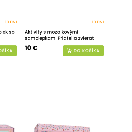
10 DNÍ
10 DNÍ
iek so
Aktivity s mozaikovými
samolepkami Priatelia zvierat
10 €
OŠÍKA
DO KOŠÍKA