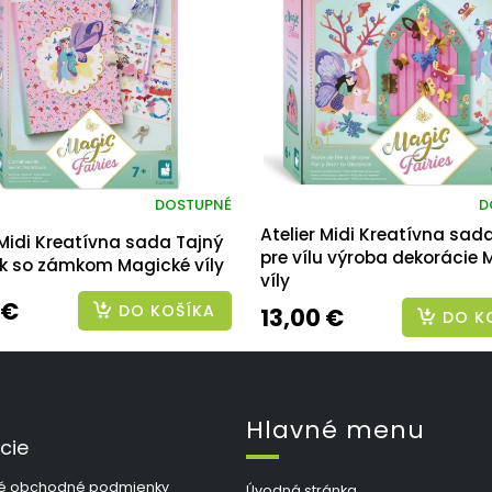
DOSTUPNÉ
D
Atelier Midi Kreatívna sad
 Midi Kreatívna sada Tajný
pre vílu výroba dekorácie
ík so zámkom Magické víly
víly
 €
DO KOŠÍKA
13,00 €
DO K
Hlavné menu
cie
é obchodné podmienky
Úvodná stránka