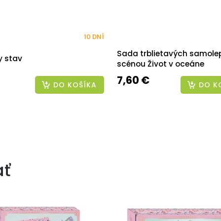
10 DNÍ
Sada trblietavých samolep
y stav
scénou Život v oceáne
7,60 €
DO KOŠÍKA
DO K
ať