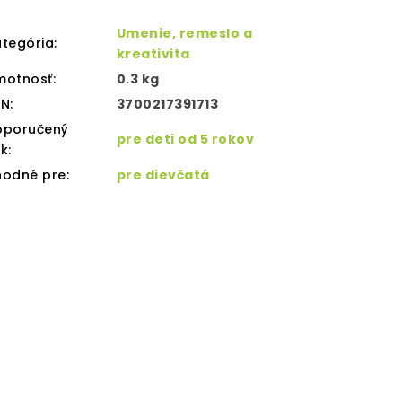
Umenie, remeslo a
tegória
:
kreativita
motnosť
:
0.3 kg
AN
:
3700217391713
oporučený
pre deti od 5 rokov
ek
:
hodné pre
:
pre dievčatá