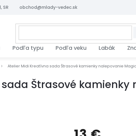
, SR
obchod@mlady-vedec.sk
i
Podľa typu
Podľa veku
Labák
Zn
Atelier Midi Kreatívna sada Štrasové kamienky nalepovanie Magic
na sada Štrasové kamienky
13 €