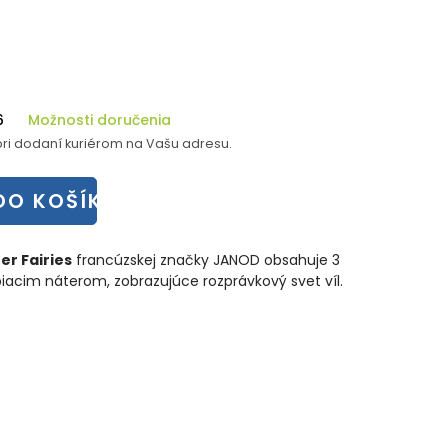
6
Možnosti doručenia
ri dodaní kuriérom na Vašu adresu.
DO KOŠÍKA
er Fairies
francúzskej značky JANOD obsahuje 3
iacim náterom, zobrazujúce rozprávkový svet víl.