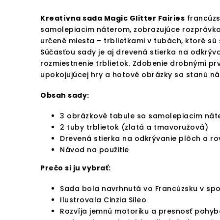
Kreatívna sada Magic Glitter Fairies
francúzs
samolepiacim náterom, zobrazujúce rozprávkový
určené miesta – trblietkami v tubách, ktoré sú
Súčasťou sady je aj drevená stierka na odkrý
rozmiestnenie trblietok. Zdobenie drobnými pr
upokojujúcej hry a hotové obrázky sa stanú n
Obsah sady:
3 obrázkové tabule so samolepiacim ná
2 tuby trblietok (zlatá a tmavoružová)
Drevená stierka na odkrývanie plôch a ro
Návod na použitie
Prečo si ju vybrať:
Sada bola navrhnutá vo Francúzsku v sp
Ilustrovala Cinzia Sileo
Rozvíja jemnú motoriku a presnosť pohyb