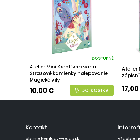
DOSTUPNÉ
Atelier Mini Kreatívna sada
Atelier
Štrasové kamienky nalepovanie
zápisn
Magické víly
17,00
10,00 €
DO KOŠÍKA
Z
á
p
ä
Kontakt
Informá
t
i
obchod
@
mlady-vedec.sk
Všeobecn