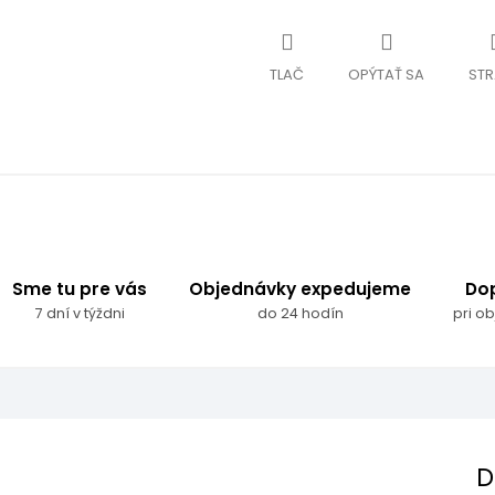
TLAČ
OPÝTAŤ SA
STR
Sme tu pre vás
Objednávky expedujeme
Do
7 dní v týždni
do 24 hodín
pri o
D