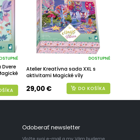
OSTUPNÉ
DOSTUPNÉ
a Dvere
Atelier Kreatívna sada XXL s
 Magické
aktivitami Magické víly
29,00 €
DO KOŠÍKA
OŠÍKA
Odoberať newsletter
Vložte svoj e-mail a my Vám budeme