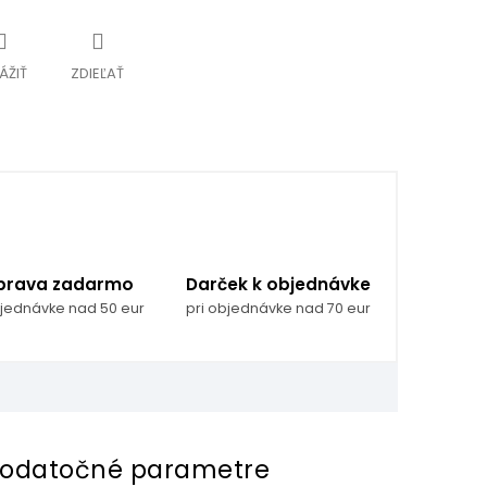
ÁŽIŤ
ZDIEĽAŤ
prava zadarmo
Darček k objednávke
bjednávke nad 50 eur
pri objednávke nad 70 eur
odatočné parametre