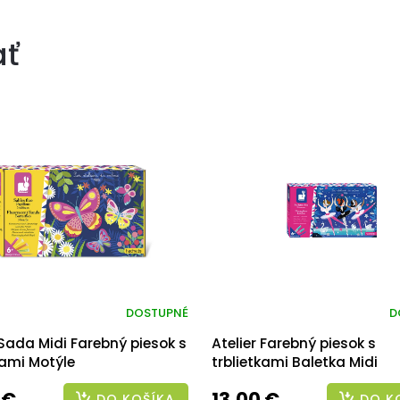
ať
DOSTUPNÉ
D
 Sada Midi Farebný piesok s
Atelier Farebný piesok s
kami Motýle
trblietkami Baletka Midi
 €
13,00 €
DO KOŠÍKA
DO K