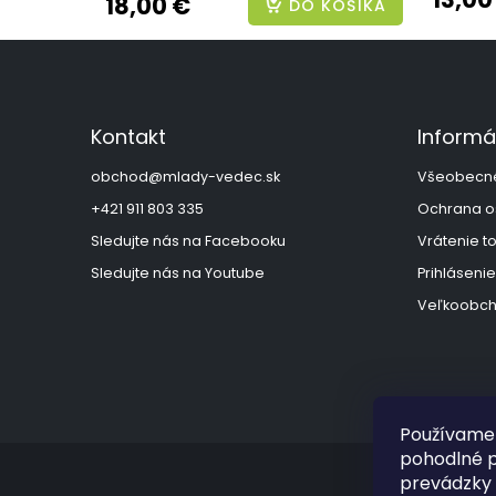
18,00 €
DO KOŠÍKA
Z
á
p
ä
Kontakt
Informá
t
i
obchod
@
mlady-vedec.sk
Všeobecn
e
+421 911 803 335
Ochrana o
Sledujte nás na Facebooku
Vrátenie t
Sledujte nás na Youtube
Prihlásenie
Veľkoobch
Používame 
pohodlné p
prevádzky 