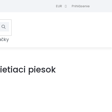
EUR
Prihlásenie
Hľadať
NÁKUPNÝ
KOŠÍK
ačky
ietiaci piesok