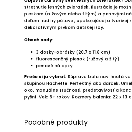
Objavte čarovný svet lesných zvieratiek!
Obs
stretnutie lesných zvieratiek. Ilustrácie je m
pieskom (ružovým alebo žltým) a penovými ná
deťom hodiny pútavej, upokojujúcej a tvorivej
dekoratívnym prvkom detskej izby.
Obsah sady:
3 dosky-obrázky (20,7 x 11,8 cm)
fluorescenčný piesok (ružový a žltý)
penové nálepky
Prečo si ju vybrať:
Súprava bola navrhnutá vo 
skupinou Hachette. Perfektný ako darček. Ume
oko, manuálne zručnosti, predstavivosť a konce
pyšní. Vek: 6+ rokov. Rozmery balenia: 22 x 13 x