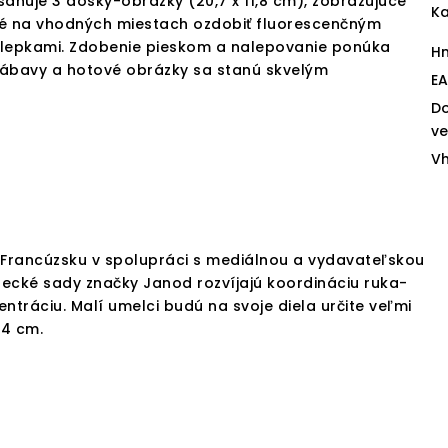
ahuje 3 dosky-obrázky (20,7 x 11,8 cm), zobrazujúce
Ka
ožné na vhodných miestach ozdobiť fluorescenčným
lepkami. Zdobenie pieskom a nalepovanie ponúka
H
 zábavy a hotové obrázky sa stanú skvelým
E
D
v
V
Francúzsku v spolupráci s mediálnou a vydavateľskou
lecké sady značky Janod rozvíjajú koordináciu ruka-
ntráciu. Malí umelci budú na svoje diela určite veľmi
 4 cm.