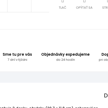
TLAČ
OPÝTAŤ SA
STR
Sme tu pre vás
Objednávky expedujeme
Do
7 dní v týždni
do 24 hodín
pri o
D