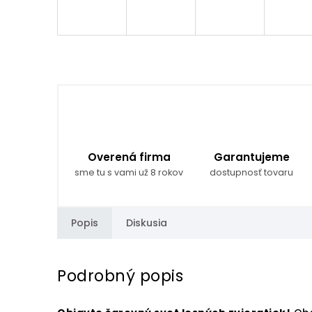
Overená firma
Garantujeme
sme tu s vami už 8 rokov
dostupnosť tovaru
Popis
Diskusia
Podrobný popis