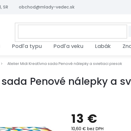
, SR
obchod@mlady-vedec.sk
i
Podľa typu
Podľa veku
Labák
Zn
Atelier Midi Kreatívna sada Penové nálepky a svietiaci piesok
a sada Penové nálepky a sv
13 €
10,60 € bez DPH