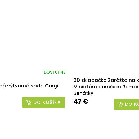
DOSTUPNÉ
3D skladačka Zarážka na k
ná výtvarná sada Corgi
Miniatúra domčeku Roman
Benátky
47 €
DO KOŠÍKA
DO K