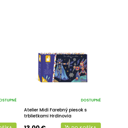
OSTUPNÉ
DOSTUPNÉ
Atelier Midi Farebný piesok s
trblietkami Hrdinovia
13,00 €
OŠÍKA
DO KOŠÍKA