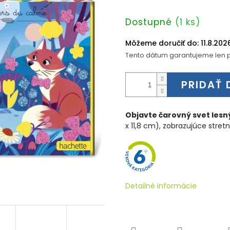
Jednotková
Dostupné
(1 ks)
cena:
Môžeme doručiť do:
11.8.202
Tento dátum garantujeme len p
PRIDAŤ 
Objavte čarovný svet lesn
x 11,8 cm), zobrazujúce stretn
Detailné informácie