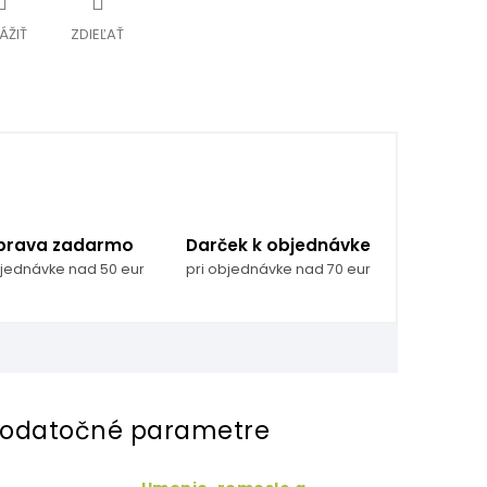
ÁŽIŤ
ZDIEĽAŤ
prava zadarmo
Darček k objednávke
bjednávke nad 50 eur
pri objednávke nad 70 eur
odatočné parametre