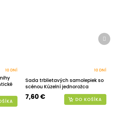
Ďalší
produkt
10 DNÍ
10 DNÍ
nihy
Sada trblietavých samolepiek so
tické
scénou Kúzelní jednorožca
7,60 €
DO KOŠÍKA
OŠÍKA