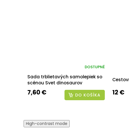
DOSTUPNÉ
Sada trblietavých samolepiek so
Cestov
scénou Svet dinosaurov
7,60 €
12 €
DO KOŠÍKA
High-contrast mode