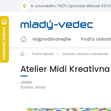
Prejsť
A. Lutonského 716/11, Liptovský Mikuláš 031 01
na
obsah
Najpredávanejšie
Podľa oblast
Podľa oblasti
Umenie, remeslo a kreativita
Atelier Midi Kreatívn
J09166
Značka:
Janod