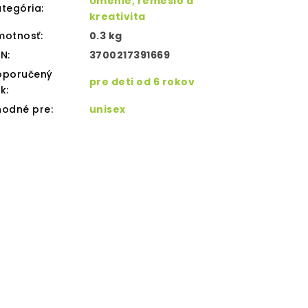
Umenie, remeslo a
tegória
:
kreativita
motnosť
:
0.3 kg
AN
:
3700217391669
oporučený
pre deti od 6 rokov
ek
:
hodné pre
:
unisex