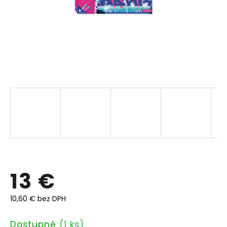
13 €
10,60 € bez DPH
Jednotková
Dostupné
(1 ks)