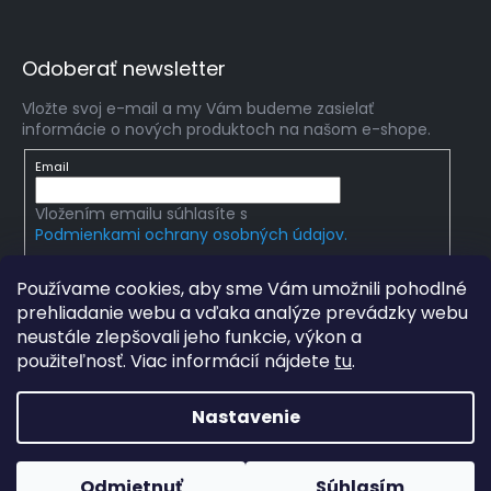
Odoberať newsletter
Vložte svoj e-mail a my Vám budeme zasielať
informácie o nových produktoch na našom e-shope.
Email
Vložením emailu súhlasíte s
Podmienkami ochrany osobných údajov.
PRIHLÁSIŤ SA
Používame cookies, aby sme Vám umožnili pohodlné
prehliadanie webu a vďaka analýze prevádzky webu
neustále zlepšovali jeho funkcie, výkon a
použiteľnosť. Viac informácií nájdete
tu
.
Copyright 2026
mlady-vedec.sk
. Všetky práva
vyhradené.
Upraviť nastavenie cookies
Nastavenie
Grafický návrh vytvořil a na Shoptet implementoval
Tomáš
Hlad
a
techka s.r.o.
Odmietnuť
Súhlasím