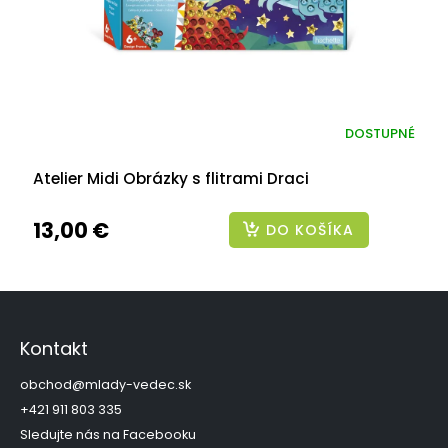
DOSTUPNÉ
Atelier Midi Obrázky s flitrami Draci
13,00 €
DO KOŠÍKA
Z
á
p
Kontakt
ä
t
obchod
@
mlady-vedec.sk
i
+421 911 803 335
e
Sledujte nás na Facebooku