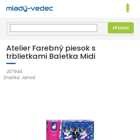
EUR
NÁKUPN
KOŠÍK
Hľadať
Prejsť
na
Atelier Farebný piesok s
obsah
trblietkami Baletka Midi
J07945
Značka:
Janod