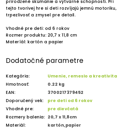
prirodzené skúmanie a výtvarné schopnosti. Pri
tejto tvorivej hre si deti rozvíjajú jemnú motoriku,
trpezlivosť a zmysel pre detail.
Vhodné pre deti: od 6 rokov
Rozmer produktu: 20,7 x 11,8 cm
Materíál: kartón a papier
Dodatočné parametre
Kategória
:
Umenie, remeslo a kreativita
Hmotnosť
:
0.22 kg
EAN
:
3700217379452
Doporučený vek
:
pre deti od 6 rokov
Vhodné pre
:
pre dievčatá
Rozmery balenia
:
20,7 x 11,8cm
Materiál
:
kartón,papier