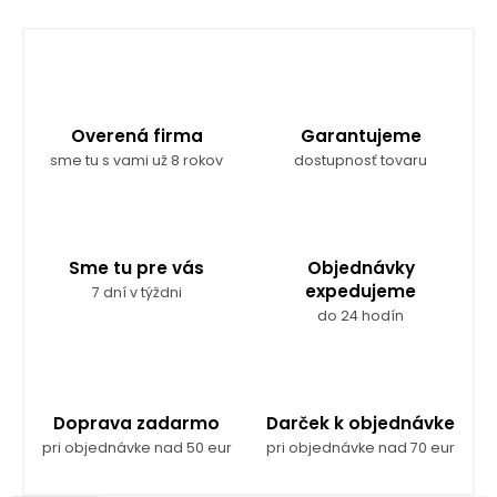
Overená firma
Garantujeme
sme tu s vami už 8 rokov
dostupnosť tovaru
Sme tu pre vás
Objednávky
expedujeme
7 dní v týždni
do 24 hodín
Doprava zadarmo
Darček k objednávke
pri objednávke nad 50 eur
pri objednávke nad 70 eur