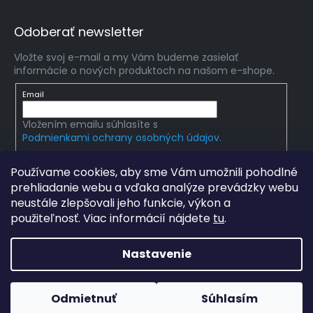
Odoberať newsletter
Vložte svoj e-mail a my Vám budeme zasielať
informácie o nových produktoch na našom e-shope.
Email
Vložením emailu súhlasíte s
Podmienkami ochrany osobných údajov.
PRIHLÁSIŤ SA
Používame cookies, aby sme Vám umožnili pohodlné
prehliadanie webu a vďaka analýze prevádzky webu
neustále zlepšovali jeho funkcie, výkon a
použiteľnosť. Viac informácií nájdete
tu
.
Copyright 2026
mlady-vedec.sk
. Všetky práva
vyhradené.
Upraviť nastavenie cookies
Nastavenie
Grafický návrh vytvořil a na Shoptet implementoval
Tomáš
Hlad
a
techka s.r.o.
Odmietnuť
Súhlasím
Vytvoril Shoptet