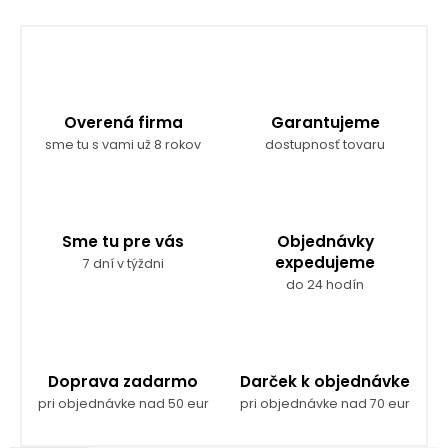
Overená firma
Garantujeme
sme tu s vami už 8 rokov
dostupnosť tovaru
Sme tu pre vás
Objednávky
expedujeme
7 dní v týždni
do 24 hodín
Doprava zadarmo
Darček k objednávke
pri objednávke nad 50 eur
pri objednávke nad 70 eur